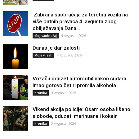
Zabrana saobraćaja za teretna vozila na
više putnih pravaca 4. avgusta zbog
obilježavanja Dana...
4 Avgusta, 2026
Moj saobraćaj
Danas je dan žalosti
4 Avgusta, 2026
Moje vijesti
Vozaču oduzet automobil nakon sudara:
Imao gotovo četiri promila alkohola
4 Avgusta, 2026
Hronika
Vikend akcija policije: Osam osoba lišeno
slobode, oduzeti marihuana i kokain
3 Avgusta, 2026
Hronika