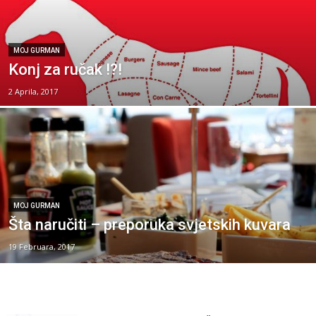
MOJ GURMAN
Konj za ručak !?!
2 Aprila, 2017
MOJ GURMAN
Šta naručiti – preporuka svjetskih kuvara
19 Februara, 2017