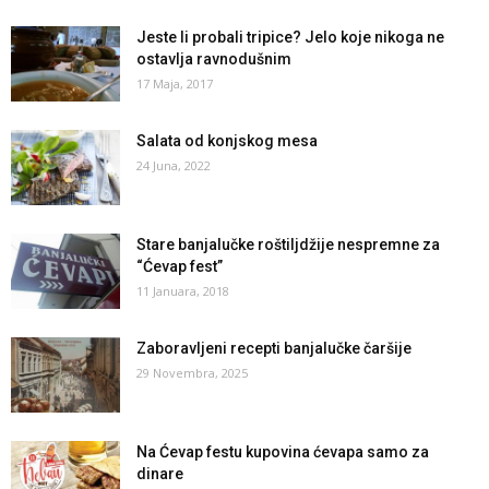
Jeste li probali tripice? Jelo koje nikoga ne
ostavlja ravnodušnim
17 Maja, 2017
Salata od konjskog mesa
24 Juna, 2022
Stare banjalučke roštiljdžije nespremne za
“Ćevap fest”
11 Januara, 2018
Zaboravljeni recepti banjalučke čaršije
29 Novembra, 2025
Na Ćevap festu kupovina ćevapa samo za
dinare