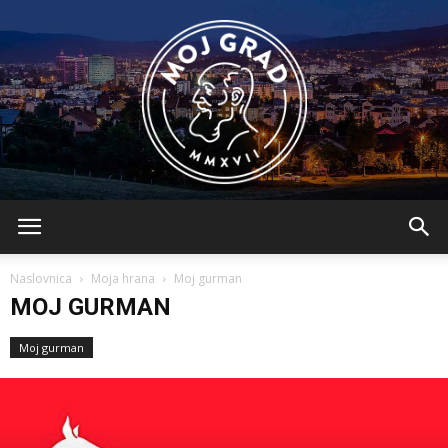
BLMojGrad
Naslovnica
Moja hrana
Moj gurman
MOJ GURMAN
Moj gurman