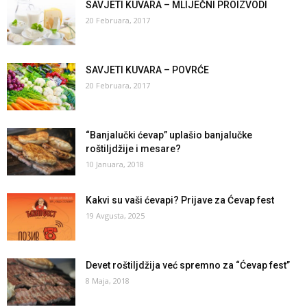
SAVJETI KUVARA – MLIJEČNI PROIZVODI
20 Februara, 2017
SAVJETI KUVARA – POVRĆE
20 Februara, 2017
“Banjalučki ćevap” uplašio banjalučke
roštiljdžije i mesare?
10 Januara, 2018
Kakvi su vaši ćevapi? Prijave za Ćevap fest
19 Avgusta, 2025
Devet roštiljdžija već spremno za “Ćevap fest”
8 Maja, 2018