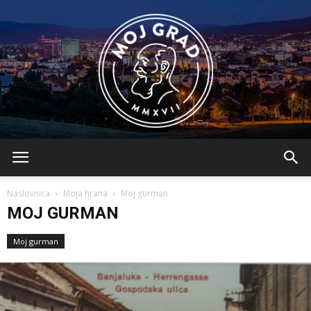
BLMojGrad
Naslovnica
Moja hrana
Moj gurman
MOJ GURMAN
Moj gurman