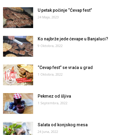
U petak počinje “Ćevap fest”
24 Maja, 2023
Ko najbrže jede ćevape u Banjaluci?
9 Oktobra, 2022
“Ćevap fest” se vraća u grad
1 Oktobra, 2022
Pekmez od šljiva
1 Septembra, 2022
Salata od konjskog mesa
24 Juna, 2022