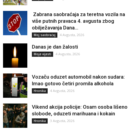
Zabrana saobraćaja za teretna vozila na
više putnih pravaca 4. avgusta zbog
obilježavanja Dana...
4 Avgusta, 2026
Moj saobraćaj
Danas je dan žalosti
4 Avgusta, 2026
Moje vijesti
Vozaču oduzet automobil nakon sudara:
Imao gotovo četiri promila alkohola
4 Avgusta, 2026
Hronika
Vikend akcija policije: Osam osoba lišeno
slobode, oduzeti marihuana i kokain
3 Avgusta, 2026
Hronika