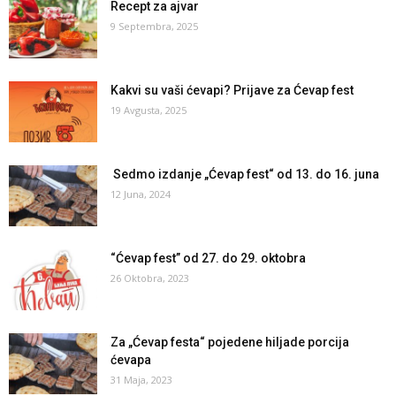
Recept za ajvar
9 Septembra, 2025
Kakvi su vaši ćevapi? Prijave za Ćevap fest
19 Avgusta, 2025
Sedmo izdanje „Ćevap fest“ od 13. do 16. juna
12 Juna, 2024
“Ćevap fest” od 27. do 29. oktobra
26 Oktobra, 2023
Za „Ćevap festa“ pojedene hiljade porcija
ćevapa
31 Maja, 2023