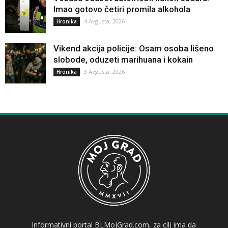
Imao gotovo četiri promila alkohola
4 Avgusta, 2026
Hronika
Vikend akcija policije: Osam osoba lišeno
slobode, oduzeti marihuana i kokain
3 Avgusta, 2026
Hronika
Informativni portal BLMojGrad.com, za cilj ima da