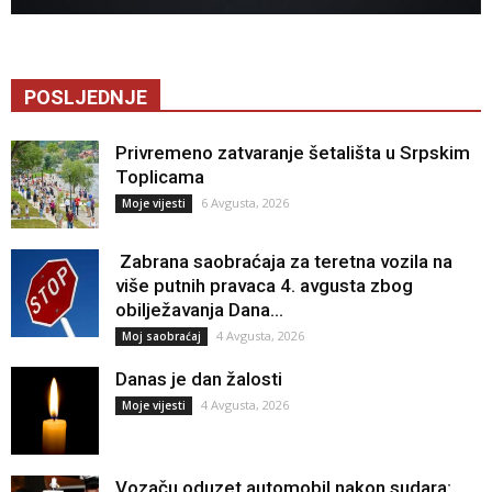
POSLJEDNJE
Privremeno zatvaranje šetališta u Srpskim
Toplicama
6 Avgusta, 2026
Moje vijesti
Zabrana saobraćaja za teretna vozila na
više putnih pravaca 4. avgusta zbog
obilježavanja Dana...
4 Avgusta, 2026
Moj saobraćaj
Danas je dan žalosti
4 Avgusta, 2026
Moje vijesti
Vozaču oduzet automobil nakon sudara: