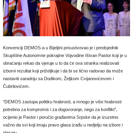
Konvenciji DEMOS-a u Bijeljini prisustvovao je i predsjednik
Skupštine Autonomne pokrajine Vojvodine Ištvan Pastor koji je u
obraćanju rekao da vjeruje u to da će ova stranka realizovati
izborni rezultat koji priželjkuje i da bi se lično radovao da može
nastaviti saradnju sa Dodikom, Željkom Cvijanovićevom i
Čubrilovićem.
“DEMOS zastupa politiku hrabrosti, a mnogo je više hrabrosti
potrebno za kompromis i za dogovoranje, nego za konflikt”,
ocijenio je Pastor i poručio građanima Srpske da je izuzetno
važno da svi koji imaju pravo glasa izađu u nedjelju na izbore i
glasaju.