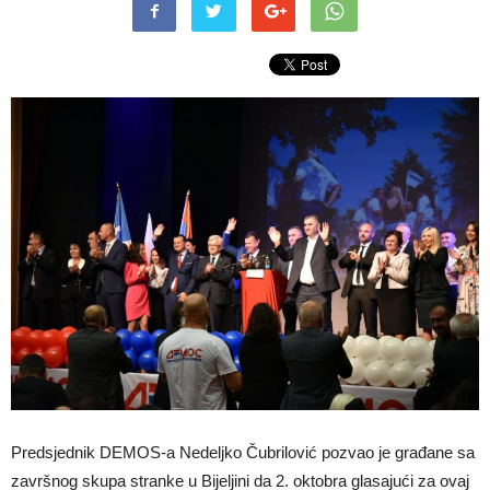
Predsjednik DEMOS-a Nedeljko Čubrilović pozvao je građane sa
završnog skupa stranke u Bijeljini da 2. oktobra glasajući za ovaj