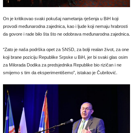
On je kritikovao svaki pokušaj nametanja rješenja u BiH koji
provodi međunarodna zajednica, kao i ljude koji nemaju hrabrosti
da govore i rade bilo šta što ne odobrava međunarodna zajednica.
“Zato je naša podrška opet za SNSD, za bolji realan život, za one
koji brane poziciju Republike Srpske u BiH, jer bi svaki glas osim
za Milorada Dodika za predsjednika Republike bio rizičan i ne
smijemo s tim da eksperimentišemo”, istakao je Čubrilović.