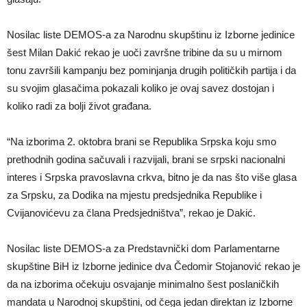
Nosilac liste DEMOS-a za Narodnu skupštinu iz Izborne jedinice
šest Milan Dakić rekao je uoči završne tribine da su u mirnom
tonu završili kampanju bez pominjanja drugih političkih partija i da
su svojim glasačima pokazali koliko je ovaj savez dostojan i
koliko radi za bolji život građana.
“Na izborima 2. oktobra brani se Republika Srpska koju smo
prethodnih godina sačuvali i razvijali, brani se srpski nacionalni
interes i Srpska pravoslavna crkva, bitno je da nas što više glasa
za Srpsku, za Dodika na mjestu predsjednika Republike i
Cvijanovićevu za člana Predsjedništva”, rekao je Dakić.
Nosilac liste DEMOS-a za Predstavnički dom Parlamentarne
skupštine BiH iz Izborne jedinice dva Čedomir Stojanović rekao je
da na izborima očekuju osvajanje minimalno šest poslaničkih
mandata u Narodnoj skupštini, od čega jedan direktan iz Izborne