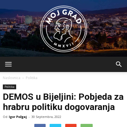
BLMojGrad
Naslovnica
Politika
Politika
DEMOS u Bijeljini: Pobjeda za
hrabru politiku dogovaranja
Od
Igor Požgaj
-
30 Septembra, 2022