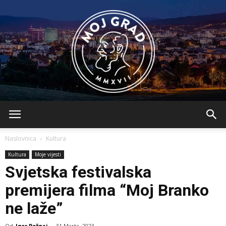
BLMojGrad
Naslovnica
Kultura
Kultura
Moje vijesti
Svjetska festivalska
premijera filma “Moj Branko
ne laže”
Od
Igor Požgaj
-
31 Marta, 2023