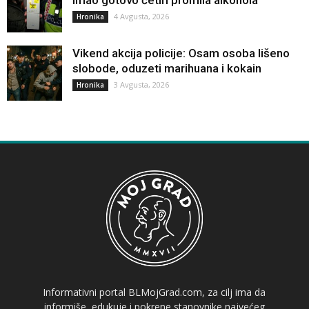
Imao gotovo četiri promila alkohola
4 Avgusta, 2026
Hronika
Vikend akcija policije: Osam osoba lišeno
slobode, oduzeti marihuana i kokain
3 Avgusta, 2026
Hronika
Informativni portal BLMojGrad.com, za cilj ima da
informiše, edukuje i pokrene stanovnike najvećeg