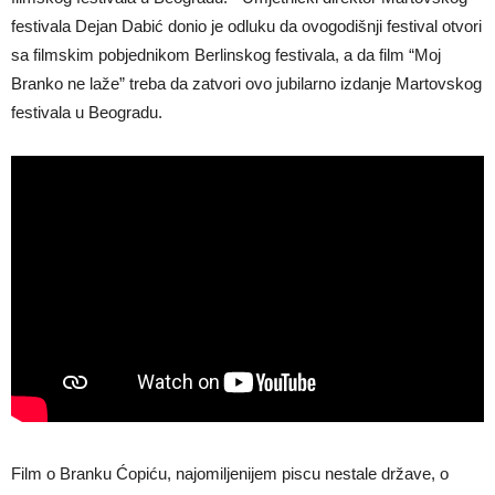
festivala Dejan Dabić donio je odluku da ovogodišnji festival otvori
sa filmskim pobjednikom Berlinskog festivala, a da film “Moj
Branko ne laže” treba da zatvori ovo jubilarno izdanje Martovskog
festivala u Beogradu.
Film o Branku Ćopiću, najomiljenijem piscu nestale države, o