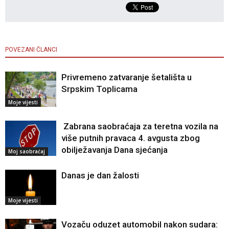
POVEZANI ČLANCI
Privremeno zatvaranje šetališta u
Srpskim Toplicama
Moje vijesti
Zabrana saobraćaja za teretna vozila na
više putnih pravaca 4. avgusta zbog
obilježavanja Dana sjećanja
Moj saobraćaj
Danas je dan žalosti
Moje vijesti
Vozaču oduzet automobil nakon sudara: