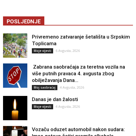
POSLJEDNJE
Privremeno zatvaranje šetališta u Srpskim
Toplicama
6 Avgusta, 2026
Moje vijesti
Zabrana saobraćaja za teretna vozila na
više putnih pravaca 4. avgusta zbog
obilježavanja Dana...
4 Avgusta, 2026
Moj saobraćaj
Danas je dan žalosti
4 Avgusta, 2026
Moje vijesti
Vozaču oduzet automobil nakon sudara: