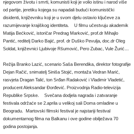
njegovom životu i smrti, komunisti koji je volio istinu i narod više
od partije, jeretiku kojega su napadali budući komunistički
disidenti, književniku koji je u svom djelu ostavio ključeve za
razumijevanje krajiškog identiteta. U filmu učestvuju akademik
Matija Bećković, istoričar Predrag Marković, prof.dr Mihajlo
Pantić, reditelj Darko Bajić, prof. dr Duško Pevulja, doc.dr Oleg
Soldat, književnici Ljubivoje Ršumović, Pero Zubac, Vule Žurić…
Režija Branko Lazić, scenario Saša Berendika, direktor fotografije
Dejan Račić, snimatelj Siniša Stojić, montaža Vedran Marić,
rasvjeta Dragan Talić, ton Srđan Radaković i Vladimir Vladetić,
producent Aleksandar Đorđević. Proizvodnja Radio-televizija
Republike Srpske. Svečana dodjela nagrada i zatvaranje
festivala održaće se 2.aprila u velikoj sali Doma omladine u
Beogradu. Martovski filmski festival je najstariji festival
dokumentarnog filma na Balkanu i ove godine obilježava 70
godina postojanja.