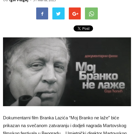
Dokumentarni film Branka Lazića “Moj Branko ne laže” biće
prikazan na svečanom zatvaranju i dodjeli nagrada Martovskog
filmskog festivala u Beogradu. Umjetnički direktor Martovskog