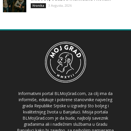
3 Avgusta, 2026
Hronika
Informativni portal BLMojGrad.com, za cilj ima da
informiše, edukuje i pokrene stanovnike najvećeg
grada Republike Srpske u izgradnji što boljeg i
kvalitetnijeg života u Banjaluci. Misija portala
BLMojGrad.com je da bude, najbolji saveznik
građanima ali i nadležnim službama u Gradu
Banjaluci kako bi zajedno, sa najboljim namjerama