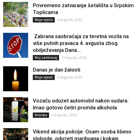
Privremeno zatvaranje šetališta u Srpskim
Toplicama
6 Avgusta, 2026
Moje vijesti
Zabrana saobraćaja za teretna vozila na
više putnih pravaca 4. avgusta zbog
obilježavanja Dana...
4 Avgusta, 2026
Moj saobraćaj
Danas je dan žalosti
4 Avgusta, 2026
Moje vijesti
Vozaču oduzet automobil nakon sudara:
Imao gotovo četiri promila alkohola
4 Avgusta, 2026
Hronika
Vikend akcija policije: Osam osoba lišeno
slobode, oduzeti marihuana i kokain