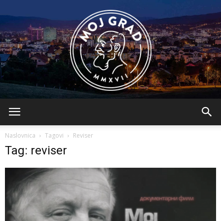
BLMojGrad
Naslovnica
Tagovi
Reviser
Tag: reviser