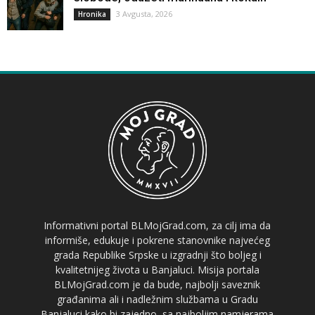
3 Avgusta, 2026
Hronika
Informativni portal BLMojGrad.com, za cilj ima da
informiše, edukuje i pokrene stanovnike najvećeg
grada Republike Srpske u izgradnji što boljeg i
kvalitetnijeg života u Banjaluci. Misija portala
BLMojGrad.com je da bude, najbolji saveznik
građanima ali i nadležnim službama u Gradu
Banjaluci kako bi zajedno, sa najboljim namjerama