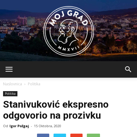
BLMojGrad
Naslovnica
Politika
Politika
Stanivuković ekspresno
odgovorio na prozivku
Od
Igor Požgaj
-
15 Oktobra, 2020