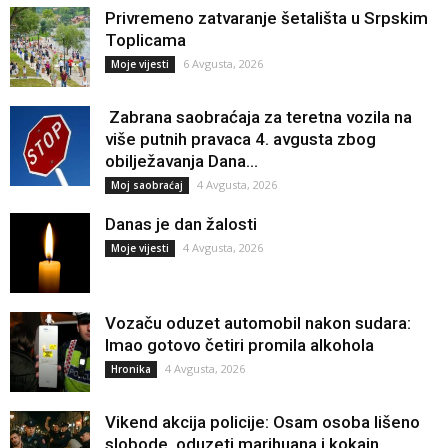
Privremeno zatvaranje šetališta u Srpskim
Toplicama
6 Avgusta, 2026
Moje vijesti
Zabrana saobraćaja za teretna vozila na
više putnih pravaca 4. avgusta zbog
obilježavanja Dana...
4 Avgusta, 2026
Moj saobraćaj
Danas je dan žalosti
4 Avgusta, 2026
Moje vijesti
Vozaču oduzet automobil nakon sudara:
Imao gotovo četiri promila alkohola
4 Avgusta, 2026
Hronika
Vikend akcija policije: Osam osoba lišeno
slobode, oduzeti marihuana i kokain