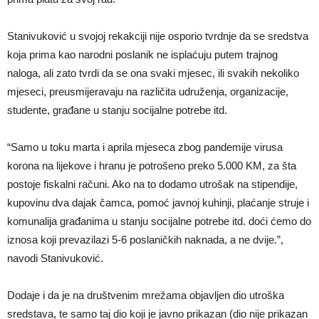
Stanivuković u svojoj rekakciji nije osporio tvrdnje da se sredstva
koja prima kao narodni poslanik ne isplaćuju putem trajnog
naloga, ali zato tvrdi da se ona svaki mjesec, ili svakih nekoliko
mjeseci, preusmijeravaju na različita udruženja, organizacije,
studente, građane u stanju socijalne potrebe itd.
“Samo u toku marta i aprila mjeseca zbog pandemije virusa
korona na lijekove i hranu je potrošeno preko 5.000 KM, za šta
postoje fiskalni računi. Ako na to dodamo utrošak na stipendije,
kupovinu dva dajak čamca, pomoć javnoj kuhinji, plaćanje struje i
komunalija građanima u stanju socijalne potrebe itd. doći ćemo do
iznosa koji prevazilazi 5-6 poslaničkih naknada, a ne dvije.”,
navodi Stanivuković.
Dodaje i da je na društvenim mrežama objavljen dio utroška
sredstava, te samo taj dio koji je javno prikazan (dio nije prikazan