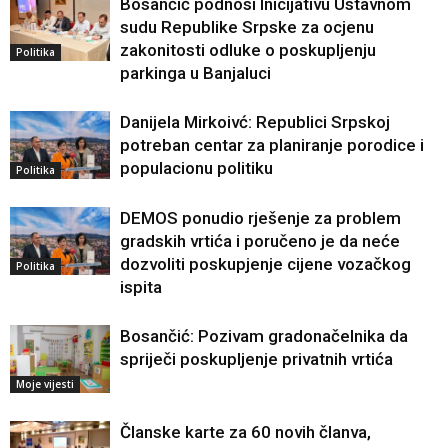
Bosančić podnosi Inicijativu Ustavnom
sudu Republike Srpske za ocjenu
zakonitosti odluke o poskupljenju
Politika
parkinga u Banjaluci
Danijela Mirkoivć: Republici Srpskoj
potreban centar za planiranje porodice i
populacionu politiku
Politika
DEMOS ponudio rješenje za problem
gradskih vrtića i poručeno je da neće
dozvoliti poskupjenje cijene vozačkog
Politika
ispita
Bosančić: Pozivam gradonačelnika da
spriječi poskupljenje privatnih vrtića
Moje vijesti
Članske karte za 60 novih članva,