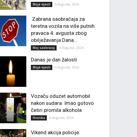
6 Avgusta, 2026
Moje vijesti
Zabrana saobraćaja za
teretna vozila na više putnih
pravaca 4. avgusta zbog
obilježavanja Dana...
4 Avgusta, 2026
Moj saobraćaj
Danas je dan žalosti
4 Avgusta, 2026
Moje vijesti
Vozaču oduzet automobil
nakon sudara: Imao gotovo
četiri promila alkohola
4 Avgusta, 2026
Hronika
Vikend akcija policije: