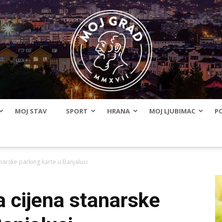
MOJ STAV
SPORT
HRANA
MOJ LJUBIMAC
PO
BLMojGrad
narske parking karte u Banjaluci
 cijena stanarske