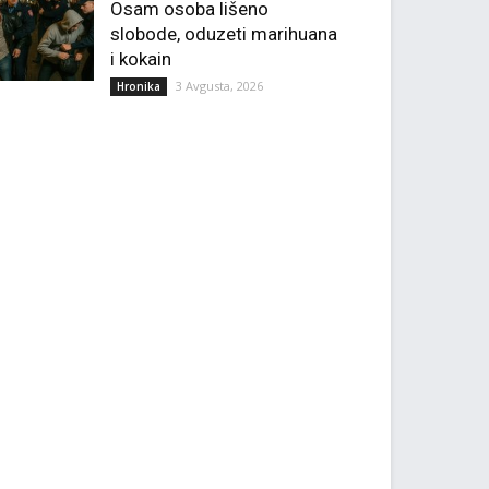
Osam osoba lišeno
slobode, oduzeti marihuana
i kokain
3 Avgusta, 2026
Hronika