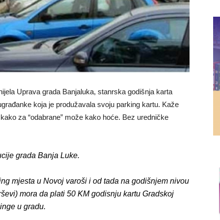
nijela Uprava grada Banjaluka, stanrska godišnja karta
rađanke koja je produžavala svoju parking kartu. Kaže
la kako za “odabrane” može kako hoće. Bez uredničke
ucije grada Banja Luke.
king mjesta u Novoj varoši i od tada na godišnjem nivou
krševi) mora da plati 50 KM godisnju kartu Gradskoj
inge u gradu.