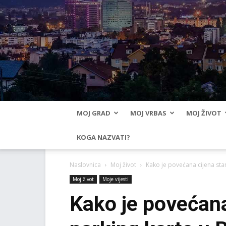
MOJ GRAD
MOJ VRBAS
MOJ ŽIVOT
KOGA NAZVATI?
Naslovnica
Moj život
Kako je povećana cijena sta
Moj život
Moje vijesti
Kako je povećana