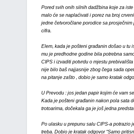
Pored svih onih silnih dadžbina koje za iste 
malo će se naplaćivati i porez na broj crven
jedne četvoročlane porodice sa prosječnim
cifra.
Elem, kada je pošteni građanin došao u tu ist
mu je predhodne godine bila potrebna samo k
CIPS i izvaditi potvrdu o mjestu prebivališt
nije bilo baš najjasnije zbog čega sada opet 
na pitanje zašto , dobio je samo kratak odgo
U Prevodu : jos jedan papir kojim će vam se
Kada je pošteni građanin nakon pola sata d
trotoarima, dočekala ga je još jedna predst
Po ulasku u prepunu salu CIPS-a potrazio je
treba. Dobio je kratak odgovor “Samo pritisn