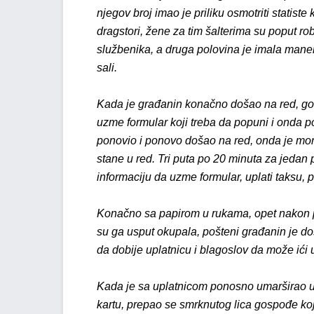
njegov broj imao je priliku osmotriti statiste k
dragstori, žene za tim šalterima su poput rob
službenika, a druga polovina je imala maneke
sali.
Kada je građanin konačno došao na red, gosp
uzme formular koji treba da popuni i onda p
ponovio i ponovo došao na red, onda je mor
stane u red. Tri puta po 20 minuta za jedan
informaciju da uzme formular, uplati taksu, p
Konačno sa papirom u rukama, opet nakon p
su ga usput okupala, pošteni građanin je d
da dobije uplatnicu i blagoslov da može ići 
Kada je sa uplatnicom ponosno umarširao u
kartu, prepao se smrknutog lica gospođe koja