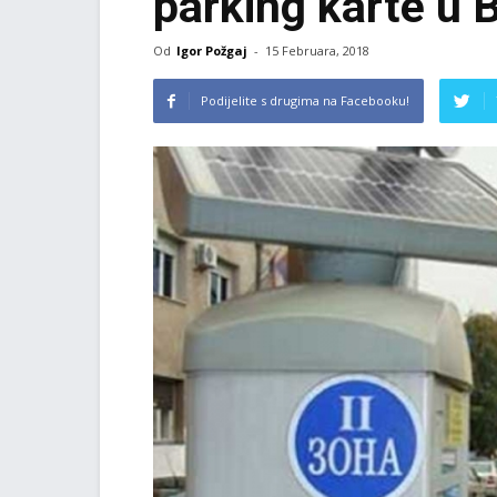
parking karte u 
Od
Igor Požgaj
-
15 Februara, 2018
Podijelite s drugima na Facebooku!