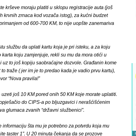
te krševe moraju platiti u sklopu registracije auta (još
ih krvnih zrnaca kod vozača istog), za kućni budzet
 primanjem od 600-700 KM, to nije uopšte zanemariva
u službu da uplati kartu koja je pri isteku, a za koju
arta koju zamjenjuje, rekli su mu da mora otići u
a i uz to još kopiju saobraćajne dozvole. Građanin kome
to traže ( jer im je to predao kada je vadio prvu kartu),
vor “Nova pravila!”
 uzeti još 10 KM pored onih 50 KM koje morate uplatiti.
opješačio do CIPS-a po bljuzgavici i nerašćišćenim
ava glumaca zvanih “državni službenici”.
 informaciju šta mu je potrebno za potvrdu koja mu
ite taster 1”. U 20 minuta čekanja da se prozove