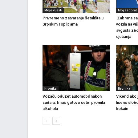
Moje vijesti
Moj saobrać
Privremeno zatvaranje šetališta u
Zabrana sao
Srpskim Toplicama
vozila na vi
avgusta zbo
sjećanja
Hronika
Hronika
Vozaču oduzet automobil nakon
Vikend akci
sudara: Imao gotovo četiri promila
lišeno slob
alkohola
kokain