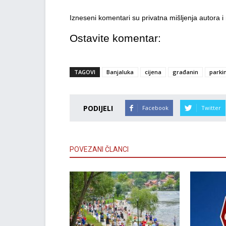
Izneseni komentari su privatna mišljenja autora 
Ostavite komentar:
TAGOVI
Banjaluka
cijena
građanin
parki
PODIJELI
Facebook
Twitter
POVEZANI ČLANCI