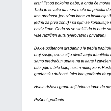
krsni list od pokojne babe, a onda će morati ići
Tada je shvatio da mora malo da pričeka dok 
ima prednost ,jer uzima karte za instituciju
jednu za prvu zonu) i sa njim se konsultuje s
naziv firme. Onda su se složili da to bude sa
više različitih auta (vjerovatno i privatnih).
Dakle poštenom građaninu je trebla papirolog
broj šasije, sve u cilju utvrđivanja identitet
samo predračun uplate na tri karte i završen
bilo gdje u bilo kojoj , osim nultoj zoni. Po
građansku dužnost, iako kao građanin drug
Hvala državi i gradu koji brinu o tome da na
Pošteni građanin