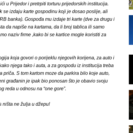
 u Prijedor i pretrpiti torturu prijedorskih institucija.
se izdaju karte gospodinu koji je dosao poslije, ali
 (IRB banka). Gospođa mu izdaje tri karte (dve za drugu i
ta da napiše na kartama, da li broj tablica ili samo
mo naziv firme ,kako bi se kartice mogle koristiti za
ija koja govori o porijeklu njegovih korijena, za auto i
a kako njega tako i auta, a za gospodu iz institucija treba
a priča. S tom kartom moze da parkira bilo koje auto,
šteni građanin je ipak bio ponosan što je obavio svoju
og reda u odnosu na “one gore”.
s ništa ne žulja u džepu!