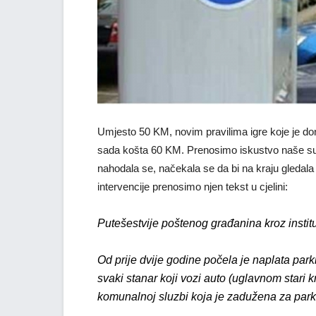
Umjesto 50 KM, novim pravilima igre koje je do
sada košta 60 KM. Prenosimo iskustvo naše sug
nahodala se, načekala se da bi na kraju gleda
intervencije prenosimo njen tekst u cjelini:
Putešestvije poštenog građanina kroz instit
Od prije dvije godine počela je naplata par
svaki stanar koji vozi auto (uglavnom stari 
komunalnoj sluzbi koja je zadužena za park