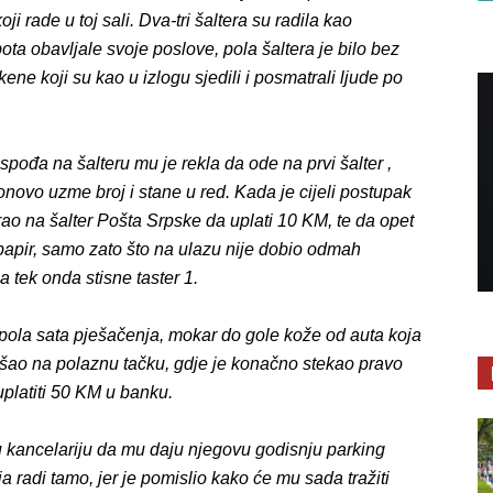
oji rade u toj sali. Dva-tri šaltera su radila kao
ota obavljale svoje poslove, pola šaltera je bilo bez
ne koji su kao u izlogu sjedili i posmatrali ljude po
ođa na šalteru mu je rekla da ode na prvi šalter ,
onovo uzme broj i stane u red. Kada je cijeli postupak
ao na šalter Pošta Srpske da uplati 10 KM, te da opet
 papir, samo zato što na ulazu nije dobio odmah
a tek onda stisne taster 1.
ola sata pješačenja, mokar do gole kože od auta koja
ošao na polaznu tačku, gdje je konačno stekao pravo
uplatiti 50 KM u banku.
 kancelariju da mu daju njegovu godisnju parking
 radi tamo, jer je pomislio kako će mu sada tražiti