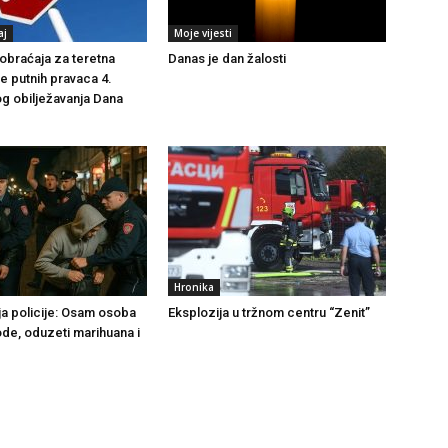
aj
Moje vijesti
braćaja za teretna
Danas je dan žalosti
še putnih pravaca 4.
g obilježavanja Dana
Hronika
ja policije: Osam osoba
Eksplozija u tržnom centru “Zenit”
ode, oduzeti marihuana i