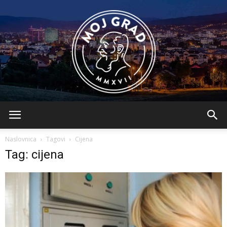
BLMojGrad
Naslovnica
Tagovi
Cijena
Tag: cijena