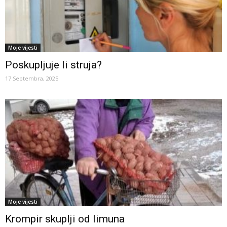
Moje vijesti
Poskupljuje li struja?
17 Septembra, 2025
Moje vijesti
Krompir skuplji od limuna