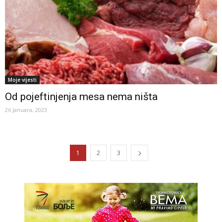
Moje vijesti
Od pojeftinjenja mesa nema ništa
26 Januara, 2023
1
2
3