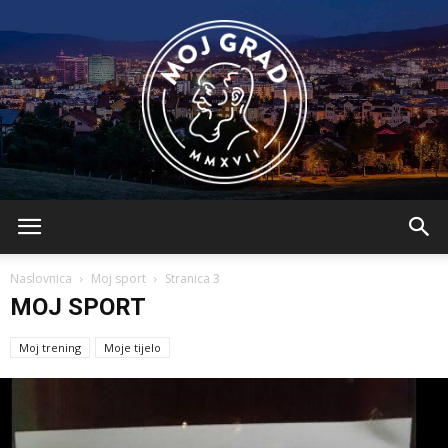
BLMojGrad
Naslovnica
Moj sport
Stranica 3
MOJ SPORT
Moj trening
Moje tijelo