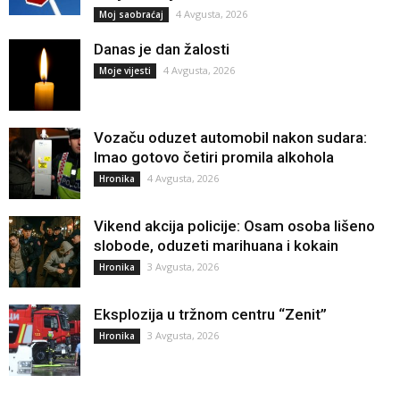
4 Avgusta, 2026
Moj saobraćaj
Danas je dan žalosti
4 Avgusta, 2026
Moje vijesti
Vozaču oduzet automobil nakon sudara:
Imao gotovo četiri promila alkohola
4 Avgusta, 2026
Hronika
Vikend akcija policije: Osam osoba lišeno
slobode, oduzeti marihuana i kokain
3 Avgusta, 2026
Hronika
Eksplozija u tržnom centru “Zenit”
3 Avgusta, 2026
Hronika