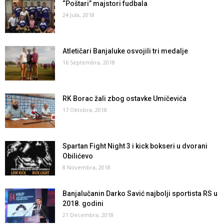
“Poštari” majstori fudbala
24 Jula, 2018
Atletičari Banjaluke osvojili tri medalje
16 Septembra, 2018
RK Borac žali zbog ostavke Umičevića
17 Oktobra, 2018
Spartan Fight Night 3 i kick bokseri u dvorani
Obilićevo
8 Novembra, 2018
Banjalučanin Darko Savić najbolji sportista RS u
2018. godini
21 Decembra, 2018