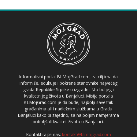
Informativni portal BLMojGrad.com, za cilj ima da
informiše, edukuje i pokrene stanovnike najvećeg
grada Republike Srpske u izgradnji što boljeg i
kvalitetnijeg života u Banjaluci. Misija portala
BLMojGrad.com je da bude, najbolji saveznik
građanima ali i nadležnim službama u Gradu
Banjaluci kako bi zajedno, sa najboljim namjerama
poboljšali kvalitet života u Banjaluci.
Kontaktirajte nas:
kontakt@blmojgrad.com