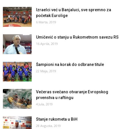
Izraelci već u Banjaluci, sve spremno za
početak Eurolige
6 Marta, 2019
Umičević o stanju u Rukometnom savezu RS
16 Aprila, 2019
Šampioni na korak do odbrane titule
22 Maja, 2019
Večeras svečano otvaranje Evropskog
prvenstva u raftingu
4 Jula, 2019
Stanje rukometa u BiH
28 Avgusta, 2019