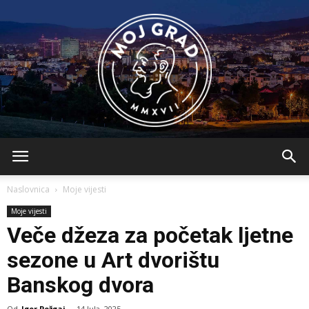
BLMojGrad
Naslovnica
Moje vijesti
Moje vijesti
Veče džeza za početak ljetne
sezone u Art dvorištu
Banskog dvora
Od
Igor Požgaj
-
14 Jula, 2025