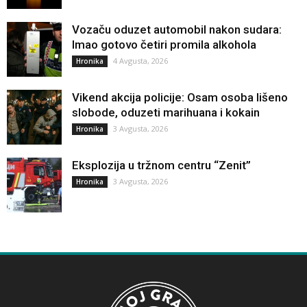
Vozaču oduzet automobil nakon sudara:
Imao gotovo četiri promila alkohola
4 Avgusta, 2026
Hronika
Vikend akcija policije: Osam osoba lišeno
slobode, oduzeti marihuana i kokain
3 Avgusta, 2026
Hronika
Eksplozija u tržnom centru “Zenit”
3 Avgusta, 2026
Hronika