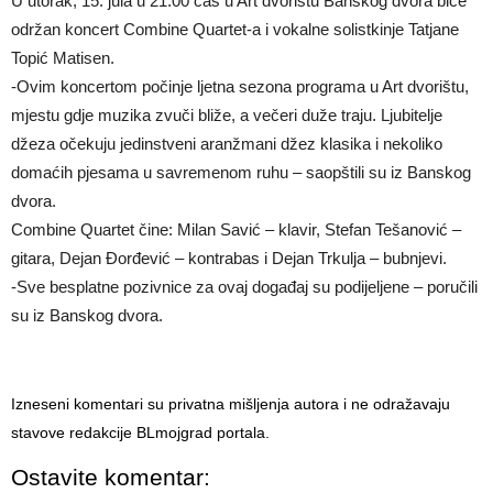
U utorak, 15. jula u 21.00 čas u Art dvorištu Banskog dvora biće
održan koncert Combine Quartet-a i vokalne solistkinje Tatjane
Topić Matisen.
-Ovim koncertom počinje ljetna sezona programa u Art dvorištu,
mjestu gdje muzika zvuči bliže, a večeri duže traju. Ljubitelje
džeza očekuju jedinstveni aranžmani džez klasika i nekoliko
domaćih pjesama u savremenom ruhu – saopštili su iz Banskog
dvora.
Combine Quartet čine: Milan Savić – klavir, Stefan Tešanović –
gitara, Dejan Đorđević – kontrabas i Dejan Trkulja – bubnjevi.
-Sve besplatne pozivnice za ovaj događaj su podijeljene – poručili
su iz Banskog dvora.
Izneseni komentari su privatna mišljenja autora i ne odražavaju
stavove redakcije BLmojgrad portala.
Ostavite komentar: