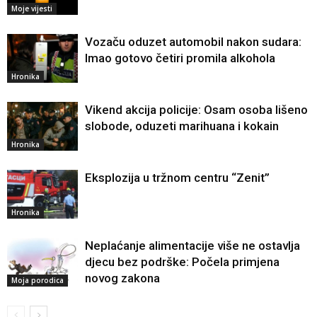
Moje vijesti
Vozaču oduzet automobil nakon sudara:
Imao gotovo četiri promila alkohola
Hronika
Vikend akcija policije: Osam osoba lišeno
slobode, oduzeti marihuana i kokain
Hronika
Eksplozija u tržnom centru “Zenit”
Hronika
Neplaćanje alimentacije više ne ostavlja
djecu bez podrške: Počela primjena
novog zakona
Moja porodica