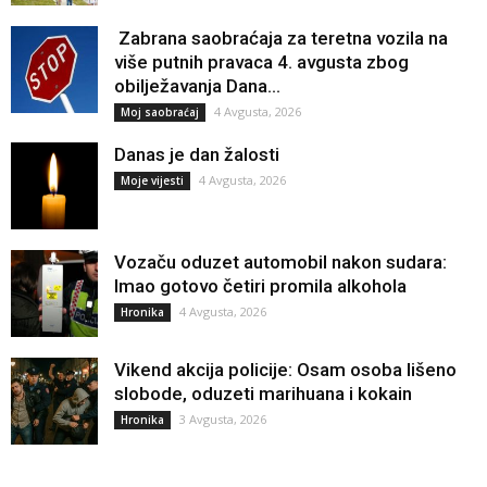
Zabrana saobraćaja za teretna vozila na
više putnih pravaca 4. avgusta zbog
obilježavanja Dana...
4 Avgusta, 2026
Moj saobraćaj
Danas je dan žalosti
4 Avgusta, 2026
Moje vijesti
Vozaču oduzet automobil nakon sudara:
Imao gotovo četiri promila alkohola
4 Avgusta, 2026
Hronika
Vikend akcija policije: Osam osoba lišeno
slobode, oduzeti marihuana i kokain
3 Avgusta, 2026
Hronika