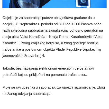
Odjeljenje za saobraćaj i puteve obavještava građane da u
nedjelju, 8. septembra u periodu od 8.00 do 12.00 časova neće
raditi svjetlosna saobraćajna signalizacija, odnosno semafori na
spoju ulica Vuka Karadžića – Kralja Petra I Karađorđević i Vuka
Karadžić – Prvog krajiškog korpusa, a zbog godišnje revizije
trafostanice u poslovnom objektu Vlade Republike Srpske, Trg
jasenovačkih žrtava broj 4.
Takođe, bez napajanja električnom energijom će ostati svi
potrošači koji su priključeni na pomenutu trafostanicu.
Mole se svi učesnici u saobraćaju za oprez i razumjevanje, zbog
otežanog odvijanja saobraćaja.