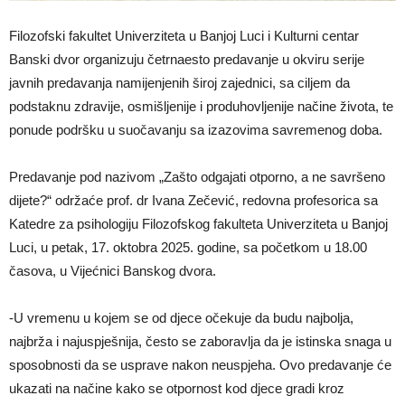
Filozofski fakultet Univerziteta u Banjoj Luci i Kulturni centar
Banski dvor organizuju četrnaesto predavanje u okviru serije
javnih predavanja namijenjenih široj zajednici, sa ciljem da
podstaknu zdravije, osmišljenije i produhovljenije načine života, te
ponude podršku u suočavanju sa izazovima savremenog doba.
Predavanje pod nazivom „Zašto odgajati otporno, a ne savršeno
dijete?“ održaće prof. dr Ivana Zečević, redovna profesorica sa
Katedre za psihologiju Filozofskog fakulteta Univerziteta u Banjoj
Luci, u petak, 17. oktobra 2025. godine, sa početkom u 18.00
časova, u Vijećnici Banskog dvora.
-U vremenu u kojem se od djece očekuje da budu najbolja,
najbrža i najuspješnija, često se zaboravlja da je istinska snaga u
sposobnosti da se usprave nakon neuspjeha. Ovo predavanje će
ukazati na načine kako se otpornost kod djece gradi kroz