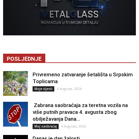
POSLJEDNJE
Privremeno zatvaranje šetališta u Srpskim
Toplicama
6 Avgusta, 2026
Moje vijesti
Zabrana saobraćaja za teretna vozila na
više putnih pravaca 4. avgusta zbog
obilježavanja Dana...
4 Avgusta, 2026
Moj saobraćaj
Danas je dan žalosti