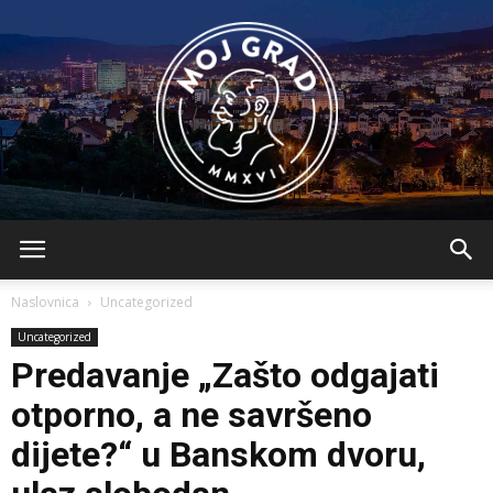
BLMojGrad
Naslovnica
Uncategorized
Uncategorized
Predavanje „Zašto odgajati
otporno, a ne savršeno
dijete?“ u Banskom dvoru,