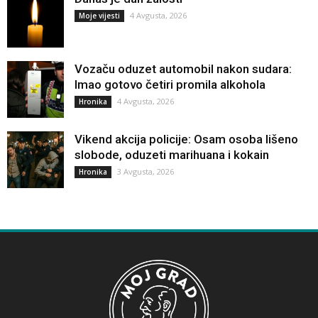
4 Avgusta, 2026
Moje vijesti
Vozaču oduzet automobil nakon sudara:
Imao gotovo četiri promila alkohola
4 Avgusta, 2026
Hronika
Vikend akcija policije: Osam osoba lišeno
slobode, oduzeti marihuana i kokain
3 Avgusta, 2026
Hronika