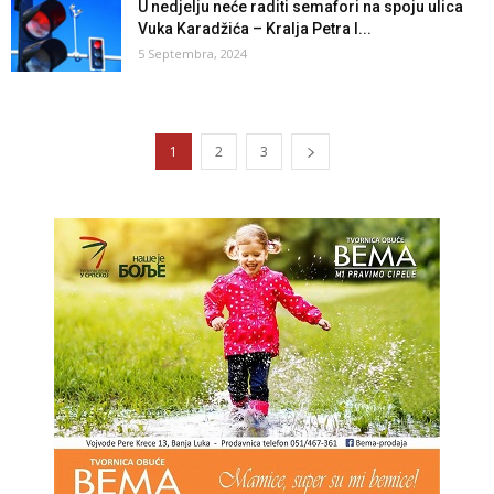
U nedjelju neće raditi semafori na spoju ulica
Vuka Karadžića – Kralja Petra I...
5 Septembra, 2024
1
2
3