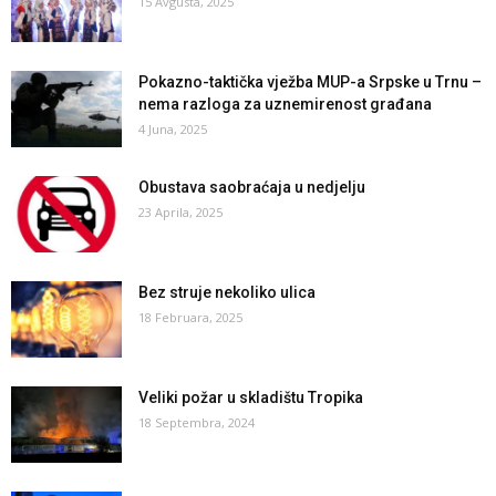
15 Avgusta, 2025
Pokazno-taktička vježba MUP-a Srpske u Trnu –
nema razloga za uznemirenost građana
4 Juna, 2025
Obustava saobraćaja u nedjelju
23 Aprila, 2025
Bez struje nekoliko ulica
18 Februara, 2025
Veliki požar u skladištu Tropika
18 Septembra, 2024