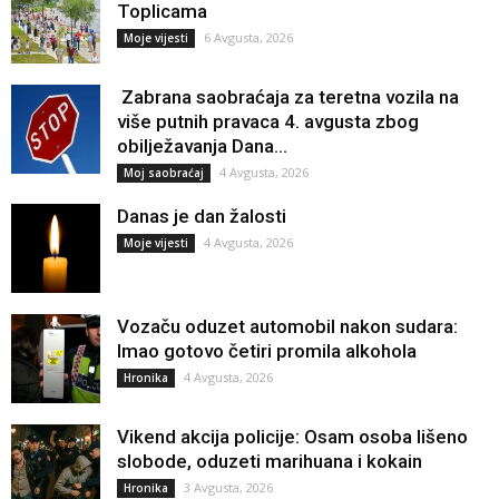
Toplicama
6 Avgusta, 2026
Moje vijesti
Zabrana saobraćaja za teretna vozila na
više putnih pravaca 4. avgusta zbog
obilježavanja Dana...
4 Avgusta, 2026
Moj saobraćaj
Danas je dan žalosti
4 Avgusta, 2026
Moje vijesti
Vozaču oduzet automobil nakon sudara:
Imao gotovo četiri promila alkohola
4 Avgusta, 2026
Hronika
Vikend akcija policije: Osam osoba lišeno
slobode, oduzeti marihuana i kokain
3 Avgusta, 2026
Hronika