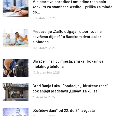
Ministarstvo porodice i omladine raspisalo
konkurs za stambene kredite – prilika za mlade
do...
17 Oktobra, 2025
Predavanje „Zašto odgajati otporno, a ne
savršeno dijete?“ u Banskom dvoru, ulaz
slobodan
16 Oktobra, 2025
Uhvaćeni na licu mjesta: šmrkali kokain sa
mobilnog telefona
12 Septembra, 2025
Grad Banja Luka i Fondacija „Udružene žene“
poklanjaju predstavu „Ljubav iza kulisa“
20 Avgusta, 2025
„Kočićevi dani“ od 22. do 24. avgusta