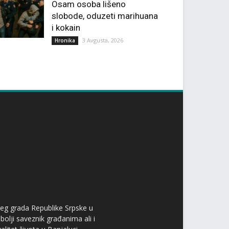
Osam osoba lišeno
slobode, oduzeti marihuana
i kokain
3 Avgusta, 2026
Hronika
ćeg grada Republike Srpske u
bolji saveznik građanima ali i