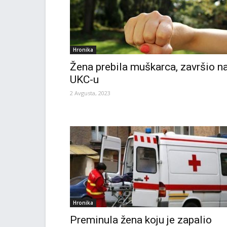
Hronika
Žena prebila muškarca, završio n
UKC-u
2 Avgusta, 2023
Hronika
Preminula žena koju je zapalio