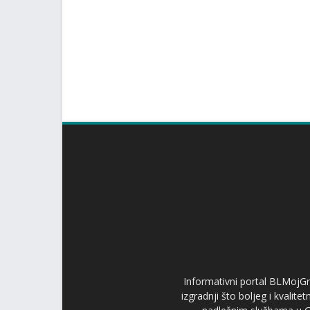
Informativni portal BLMojGr
izgradnji što boljeg i kvalit