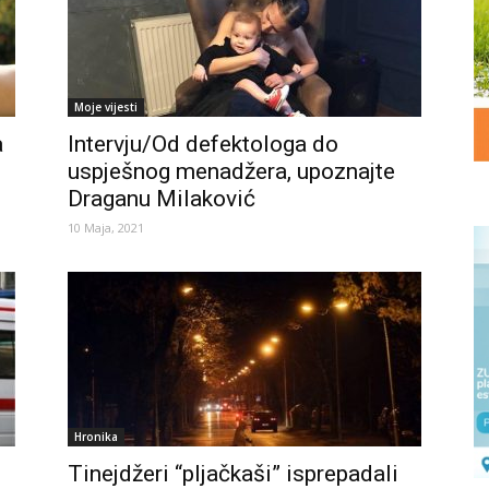
Moje vijesti
a
Intervju/Od defektologa do
uspješnog menadžera, upoznajte
Draganu Milaković
10 Maja, 2021
Hronika
Tinejdžeri “pljačkaši” isprepadali