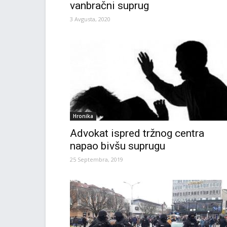
vanbračni suprug
3 Avgusta, 2020
Hronika
Advokat ispred tržnog centra
napao bivšu suprugu
25 Septembra, 2019