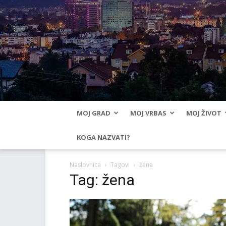
MOJ GRAD
MOJ VRBAS
MOJ ŽIVOT
KOGA NAZVATI?
Naslovnica
Tagovi
žena
Tag: žena