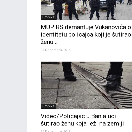
Hronika
MUP RS demantuje Vukanovića o
identitetu policajca koji je šutirao
ženu...
27 Decembra, 2018
Hronika
Video/Policajac u Banjaluci
šutirao ženu koja leži na zemlji
26 Decembra, 2018