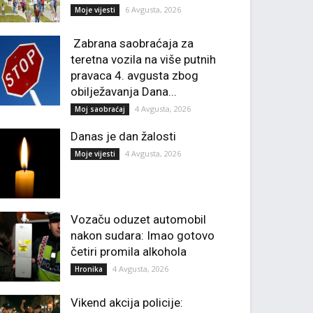
6 Avgusta, 2026
Moje vijesti
Zabrana saobraćaja za
teretna vozila na više putnih
pravaca 4. avgusta zbog
obilježavanja Dana...
4 Avgusta, 2026
Moj saobraćaj
Danas je dan žalosti
4 Avgusta, 2026
Moje vijesti
Vozaču oduzet automobil
nakon sudara: Imao gotovo
četiri promila alkohola
4 Avgusta, 2026
Hronika
Vikend akcija policije: