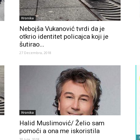
Hronika
Nebojša Vukanović tvrdi da je
otkrio identitet policajca koji je
šutirao...
27 Decembra, 2018
Hronika
Halid Muslimović/ Želio sam
pomoći a ona me iskoristila
30 Jula, 2018