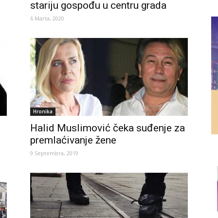
stariju gospođu u centru grada
6 Marta, 2020
Hronika
Halid Muslimović čeka suđenje za
premlaćivanje žene
9 Septembra, 2019