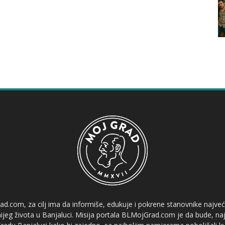
ad.com, za cilj ima da informiše, edukuje i pokrene stanovnike najve
etnijeg života u Banjaluci. Misija portala BLMojGrad.com je da bude, naj