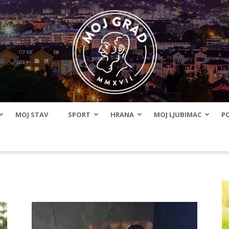
MOJ STAV
SPORT
HRANA
MOJ LJUBIMAC
PO
BLMojGrad