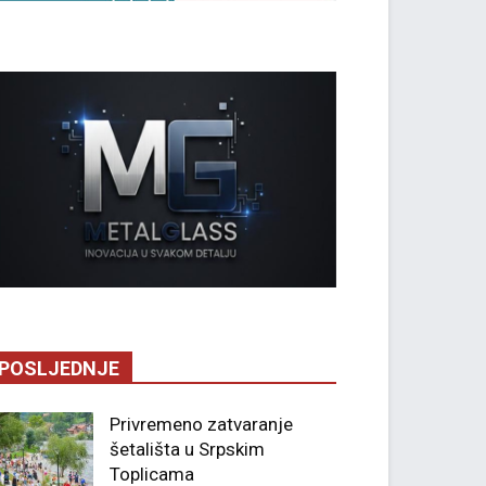
POSLJEDNJE
Privremeno zatvaranje
šetališta u Srpskim
Toplicama