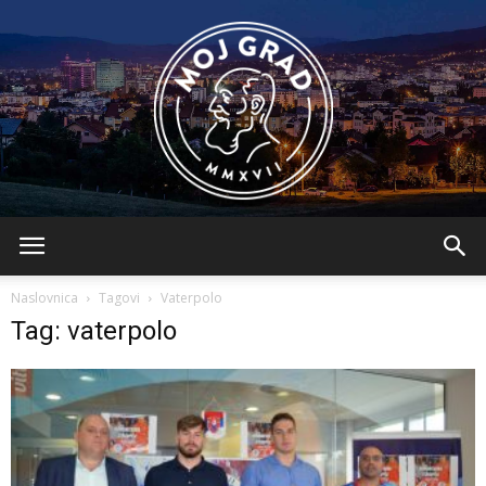
BLMojGrad
Naslovnica
Tagovi
Vaterpolo
Tag: vaterpolo