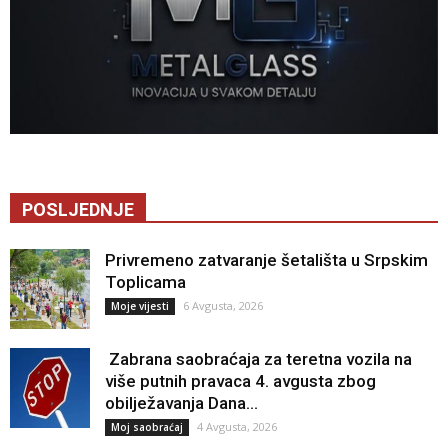
POSLJEDNJE
Privremeno zatvaranje šetališta u Srpskim
Toplicama
6 Avgusta, 2026
Moje vijesti
Zabrana saobraćaja za teretna vozila na
više putnih pravaca 4. avgusta zbog
obilježavanja Dana...
4 Avgusta, 2026
Moj saobraćaj