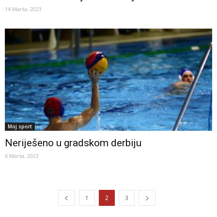
14 Marta, 2023
Moj sport
Neriješeno u gradskom derbiju
6 Marta, 2023
1
2
3