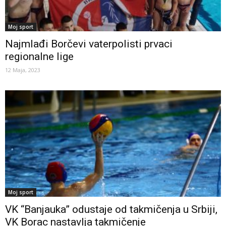
Moj sport
Najmlađi Borčevi vaterpolisti prvaci
regionalne lige
12 Maja, 2023
Moj sport
VK “Banjauka” odustaje od takmičenja u Srbiji,
VK Borac nastavlja takmičenje