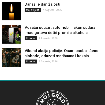
Danas je dan žalosti
4 Avgusta, 2026
Moje vijesti
Vozaču oduzet automobil nakon sudara:
Imao gotovo četiri promila alkohola
4 Avgusta, 2026
Hronika
Vikend akcija policije: Osam osoba lišeno
slobode, oduzeti marihuana i kokain
3 Avgusta, 2026
Hronika