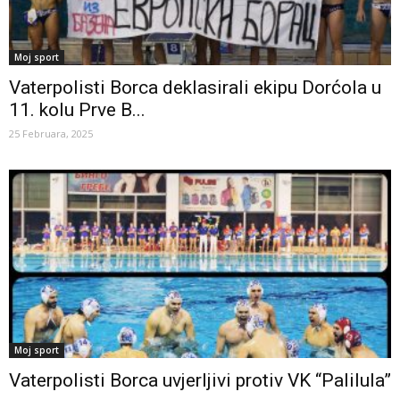
Moj sport
Vaterpolisti Borca deklasirali ekipu Dorćola u
11. kolu Prve B...
25 Februara, 2025
Moj sport
Vaterpolisti Borca uvjerljivi protiv VK “Palilula”