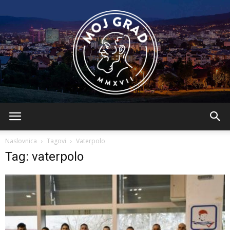
BLMojGrad
Naslovnica
Tagovi
Vaterpolo
Tag: vaterpolo