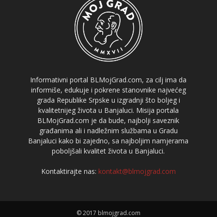
Informativni portal BLMojGrad.com, za cilj ima da
informiše, edukuje i pokrene stanovnike najvećeg
grada Republike Srpske u izgradnji što boljeg i
kvalitetnijeg života u Banjaluci. Misija portala
BLMojGrad.com je da bude, najbolji saveznik
građanima ali i nadležnim službama u Gradu
Banjaluci kako bi zajedno, sa najboljim namjerama
poboljšali kvalitet života u Banjaluci.
Kontaktirajte nas:
kontakt@blmojgrad.com
© 2017 blmojgrad.com