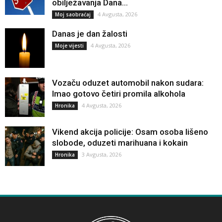
obilježavanja Dana...
4 Avgusta, 2026
Moj saobraćaj
Danas je dan žalosti
4 Avgusta, 2026
Moje vijesti
Vozaču oduzet automobil nakon sudara:
Imao gotovo četiri promila alkohola
4 Avgusta, 2026
Hronika
Vikend akcija policije: Osam osoba lišeno
slobode, oduzeti marihuana i kokain
3 Avgusta, 2026
Hronika