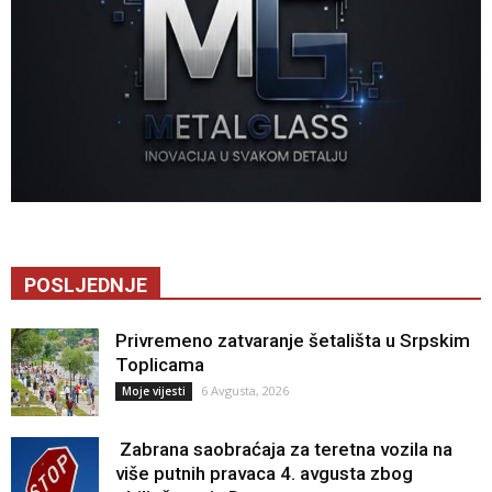
POSLJEDNJE
Privremeno zatvaranje šetališta u Srpskim
Toplicama
6 Avgusta, 2026
Moje vijesti
Zabrana saobraćaja za teretna vozila na
više putnih pravaca 4. avgusta zbog