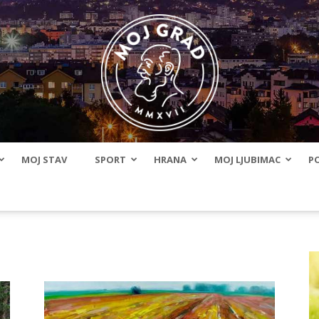
MOJ STAV
SPORT
HRANA
MOJ LJUBIMAC
PO
BLMojGrad