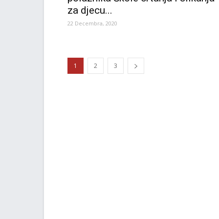
za djecu...
22 Decembra, 2020
1
2
3