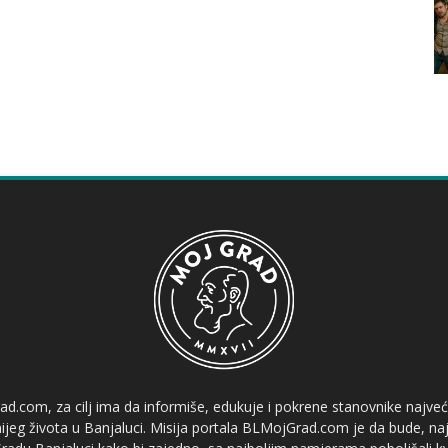
ad.com, za cilj ima da informiše, edukuje i pokrene stanovnike najve
etnijeg života u Banjaluci. Misija portala BLMojGrad.com je da bude, naj