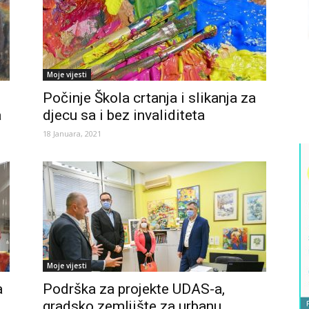
Moje vijesti
Počinje Škola crtanja i slikanja za
a
djecu sa i bez invaliditeta
18 Januara, 2021
Moje vijesti
a
Podrška za projekte UDAS-a,
gradsko zemljište za urbanu