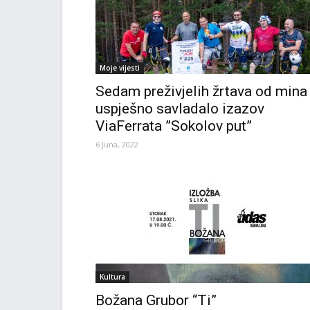
Moje vijesti
Sedam preživjelih žrtava od mina
uspješno savladalo izazov
ViaFerrata ”Sokolov put”
6 Juna, 2022
Kultura
Božana Grubor “Ti”