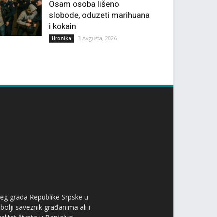
Osam osoba lišeno
slobode, oduzeti marihuana
i kokain
3 Avgusta, 2026
Hronika
ćeg grada Republike Srpske u
bolji saveznik građanima ali i