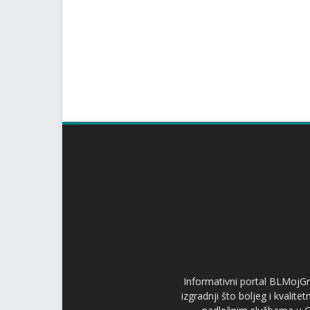
Informativni portal BLMojGr
izgradnji što boljeg i kvalit