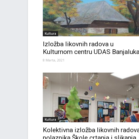
Kultura
Izložba likovnih radova u
Kulturnom centru UDAS Banjaluk
8 Marta, 2021
Kultura
Kolektivna izložba likovnih radov
polaznika Škole crtanja i slikanja