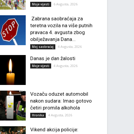
6 Avgusta, 2026
Moje vijesti
Zabrana saobraćaja za
teretna vozila na više putnih
pravaca 4. avgusta zbog
obilježavanja Dana...
4 Avgusta, 2026
Moj saobraćaj
Danas je dan žalosti
4 Avgusta, 2026
Moje vijesti
Vozaču oduzet automobil
nakon sudara: Imao gotovo
četiri promila alkohola
4 Avgusta, 2026
Hronika
Vikend akcija policije: