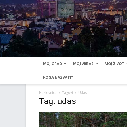
MOJ GRAD
MOJ VRBAS
MOJ ŽIVOT
KOGA NAZVATI?
Naslovnica
Tagovi
Udas
Tag: udas