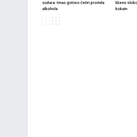
sudara: Imao gotovo četiri promila
lišeno slob
alkohola
kokain