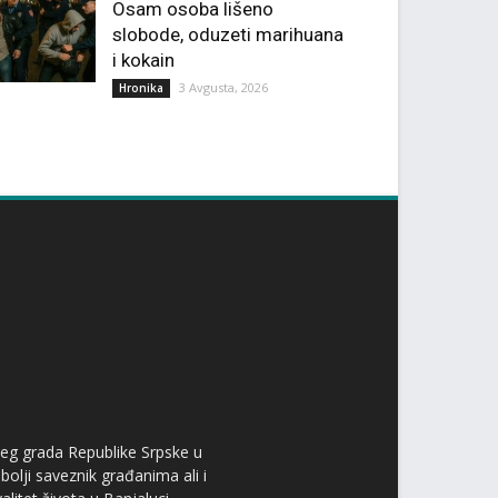
Osam osoba lišeno
slobode, oduzeti marihuana
i kokain
3 Avgusta, 2026
Hronika
ćeg grada Republike Srpske u
bolji saveznik građanima ali i