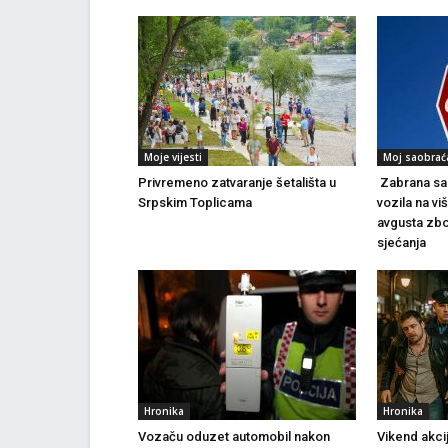
Moje vijesti
Moj saobrać
Privremeno zatvaranje šetališta u
Zabrana sao
Srpskim Toplicama
vozila na vi
avgusta zbo
sjećanja
Hronika
Hronika
Vozaču oduzet automobil nakon
Vikend akci