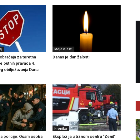
aj
Moje vijesti
braćaja za teretna
Danas je dan žalosti
še putnih pravaca 4.
g obilježavanja Dana
Hronika
ja policije: Osam osoba
Eksplozija u tržnom centru “Zenit”