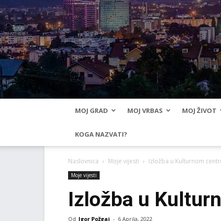
MOJ GRAD
MOJ VRBAS
MOJ ŽIVOT
KOGA NAZVATI?
Naslovnica
Moje vijesti
Izložba u Kulturnom cent
Moje vijesti
Izložba u Kultu
Od
Igor Požgaj
-
6 Aprila, 2022