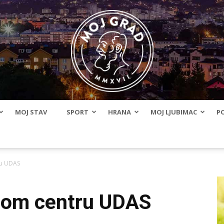
MOJ STAV
SPORT
HRANA
MOJ LJUBIMAC
PO
BLMojGrad
ru UDAS
rnom centru UDAS