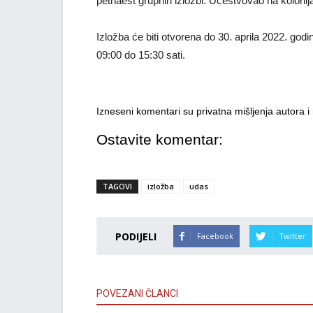
petnaest grupnih izložbi. Učestvovao na kolonija
Izložba će biti otvorena do 30. aprila 2022. go
09:00 do 15:30 sati.
Izneseni komentari su privatna mišljenja autora 
Ostavite komentar:
TAGOVI
izložba
udas
PODIJELI
Facebook
Twitter
POVEZANI ČLANCI