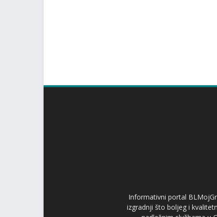
Informativni portal BLMojGr
izgradnji što boljeg i kvalit