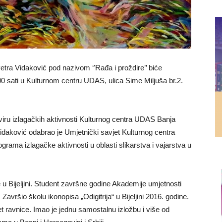
tra Vidaković pod nazivom ‘'Rađa i proždire’’ biće
:00 sati u Kulturnom centru UDAS, ulica Sime Miljuša br.2.
okviru izlagačkih aktivnosti Kulturnog centra UDAS Banja
idaković odabrao je Umjetnički savjet Kulturnog centra
rama izlagačke aktivnosti u oblasti slikarstva i vajarstva u
 u Bijeljini. Student završne godine Akademije umjetnosti
Završio školu ikonopisa „Odigitrija“ u Bijeljini 2016. godine.
tet ravnice. Imao je jednu samostalnu izložbu i više od