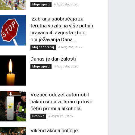
6 Avgusta, 2026
Moje vijesti
Zabrana saobraćaja za
teretna vozila na više putnih
pravaca 4. avgusta zbog
obilježavanja Dana...
4 Avgusta, 2026
Moj saobraćaj
Danas je dan žalosti
4 Avgusta, 2026
Moje vijesti
Vozaču oduzet automobil
nakon sudara: Imao gotovo
četiri promila alkohola
4 Avgusta, 2026
Hronika
Vikend akcija policije: