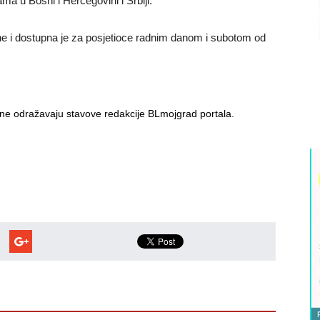
ma u Bosni i Hercegovini i Srbiji.
dine i dostupna je za posjetioce radnim danom i subotom od
i ne odražavaju stavove redakcije BLmojgrad portala.