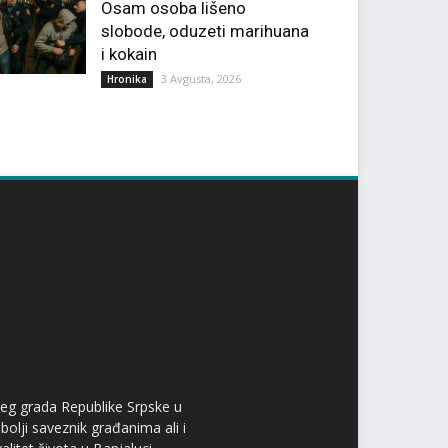
Osam osoba lišeno
slobode, oduzeti marihuana
i kokain
3 Avgusta, 2026
Hronika
ćeg grada Republike Srpske u
bolji saveznik građanima ali i