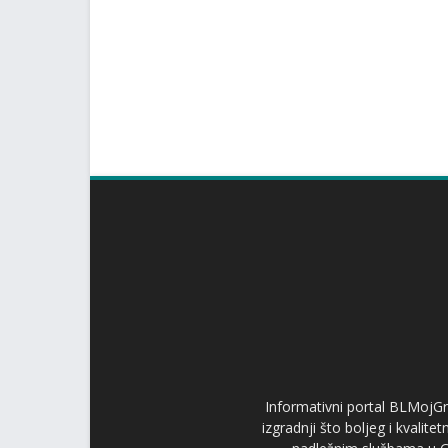
Informativni portal BLMojGr
izgradnji što boljeg i kvalit