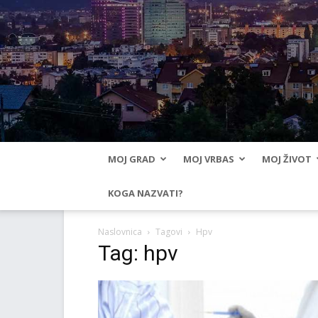
MOJ GRAD
MOJ VRBAS
MOJ ŽIVOT
KOGA NAZVATI?
Naslovnica
Tagovi
Hpv
Tag: hpv