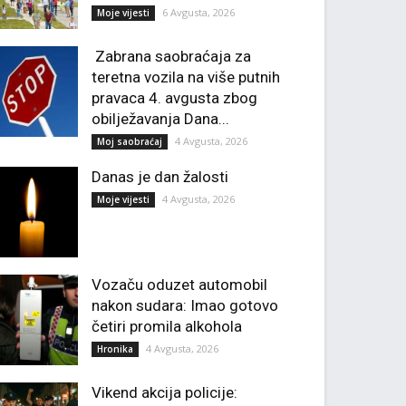
6 Avgusta, 2026
Moje vijesti
Zabrana saobraćaja za
teretna vozila na više putnih
pravaca 4. avgusta zbog
obilježavanja Dana...
4 Avgusta, 2026
Moj saobraćaj
Danas je dan žalosti
4 Avgusta, 2026
Moje vijesti
Vozaču oduzet automobil
nakon sudara: Imao gotovo
četiri promila alkohola
4 Avgusta, 2026
Hronika
Vikend akcija policije: