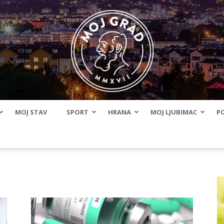
MOJ STAV
SPORT
HRANA
MOJ LJUBIMAC
PO
BLMojGrad