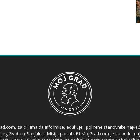
ad.com, za cilj ima da informiše, edukuje i pokrene stanovnike najve
etnijeg života u Banjaluci. Misija portala BLMojGrad.com je da bude, naj