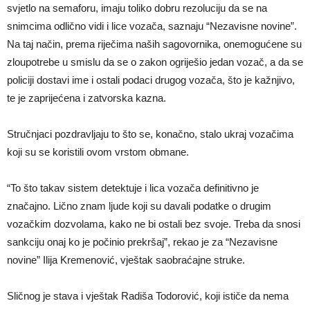
svjetlo na semaforu, imaju toliko dobru rezoluciju da se na
snimcima odlično vidi i lice vozača, saznaju “Nezavisne novine”.
Na taj način, prema riječima naših sagovornika, onemogućene su
zloupotrebe u smislu da se o zakon ogriješio jedan vozač, a da se
policiji dostavi ime i ostali podaci drugog vozača, što je kažnjivo,
te je zaprijećena i zatvorska kazna.
Stručnjaci pozdravljaju to što se, konačno, stalo ukraj vozačima
koji su se koristili ovom vrstom obmane.
“To što takav sistem detektuje i lica vozača definitivno je
značajno. Lično znam ljude koji su davali podatke o drugim
vozačkim dozvolama, kako ne bi ostali bez svoje. Treba da snosi
sankciju onaj ko je počinio prekršaj”, rekao je za “Nezavisne
novine” Ilija Kremenović, vještak saobraćajne struke.
Sličnog je stava i vještak Radiša Todorović, koji ističe da nema