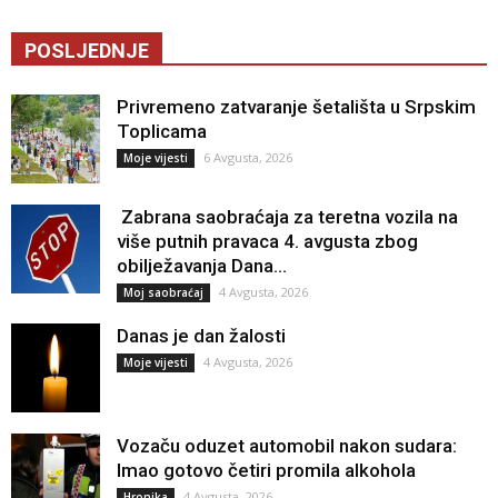
POSLJEDNJE
Privremeno zatvaranje šetališta u Srpskim
Toplicama
6 Avgusta, 2026
Moje vijesti
Zabrana saobraćaja za teretna vozila na
više putnih pravaca 4. avgusta zbog
obilježavanja Dana...
4 Avgusta, 2026
Moj saobraćaj
Danas je dan žalosti
4 Avgusta, 2026
Moje vijesti
Vozaču oduzet automobil nakon sudara:
Imao gotovo četiri promila alkohola
4 Avgusta, 2026
Hronika