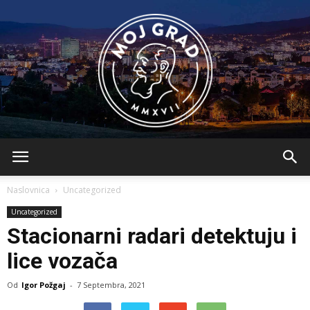
BLMojGrad
Naslovnica
Uncategorized
Uncategorized
Stacionarni radari detektuju i
lice vozača
Od
Igor Požgaj
-
7 Septembra, 2021