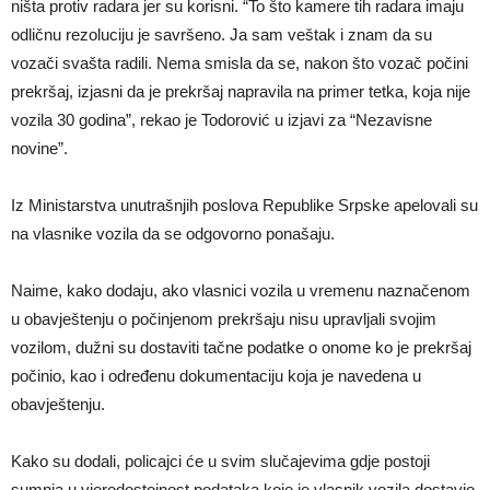
ništa protiv radara jer su korisni. “To što kamere tih radara imaju
odličnu rezoluciju je savršeno. Ja sam veštak i znam da su
vozači svašta radili. Nema smisla da se, nakon što vozač počini
prekršaj, izjasni da je prekršaj napravila na primer tetka, koja nije
vozila 30 godina”, rekao je Todorović u izjavi za “Nezavisne
novine”.
Iz Ministarstva unutrašnjih poslova Republike Srpske apelovali su
na vlasnike vozila da se odgovorno ponašaju.
Naime, kako dodaju, ako vlasnici vozila u vremenu naznačenom
u obavještenju o počinjenom prekršaju nisu upravljali svojim
vozilom, dužni su dostaviti tačne podatke o onome ko je prekršaj
počinio, kao i određenu dokumentaciju koja je navedena u
obavještenju.
Kako su dodali, policajci će u svim slučajevima gdje postoji
sumnja u vjerodostojnost podataka koje je vlasnik vozila dostavio