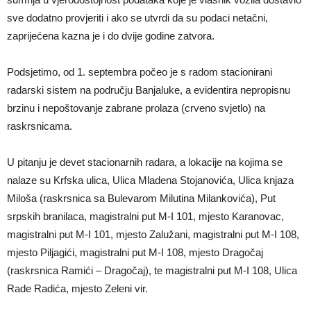
sve dodatno provjeriti i ako se utvrdi da su podaci netačni,
zaprijećena kazna je i do dvije godine zatvora.
Podsjetimo, od 1. septembra počeo je s radom stacionirani
radarski sistem na području Banjaluke, a evidentira nepropisnu
brzinu i nepoštovanje zabrane prolaza (crveno svjetlo) na
raskrsnicama.
U pitanju je devet stacionarnih radara, a lokacije na kojima se
nalaze su Krfska ulica, Ulica Mladena Stojanovića, Ulica knjaza
Miloša (raskrsnica sa Bulevarom Milutina Milankovića), Put
srpskih branilaca, magistralni put M-I 101, mjesto Karanovac,
magistralni put M-I 101, mjesto Zalužani, magistralni put M-I 108,
mjesto Piljagići, magistralni put M-I 108, mjesto Dragočaj
(raskrsnica Ramići – Dragočaj), te magistralni put M-I 108, Ulica
Rade Radića, mjesto Zeleni vir.