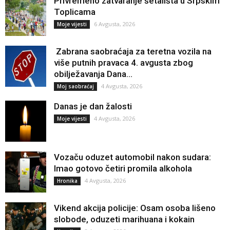
Privremeno zatvaranje šetališta u Srpskim
Toplicama
6 Avgusta, 2026
Moje vijesti
Zabrana saobraćaja za teretna vozila na
više putnih pravaca 4. avgusta zbog
obilježavanja Dana...
4 Avgusta, 2026
Moj saobraćaj
Danas je dan žalosti
4 Avgusta, 2026
Moje vijesti
Vozaču oduzet automobil nakon sudara:
Imao gotovo četiri promila alkohola
4 Avgusta, 2026
Hronika
Vikend akcija policije: Osam osoba lišeno
slobode, oduzeti marihuana i kokain