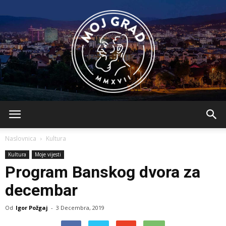
BLMojGrad
Naslovnica
Kultura
Kultura
Moje vijesti
Program Banskog dvora za
decembar
Od
Igor Požgaj
-
3 Decembra, 2019