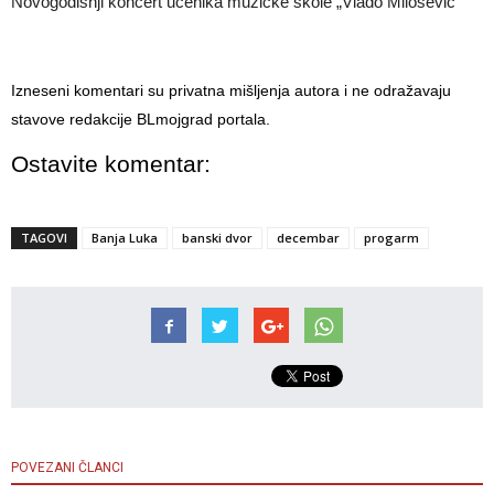
Novogodišnji koncert učenika muzičke škole „Vlado Milošević“
Izneseni komentari su privatna mišljenja autora i ne odražavaju
stavove redakcije BLmojgrad portala.
Ostavite komentar:
TAGOVI
Banja Luka
banski dvor
decembar
progarm
POVEZANI ČLANCI