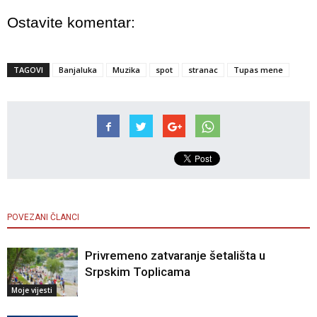
Ostavite komentar:
TAGOVI
Banjaluka
Muzika
spot
stranac
Tupas mene
POVEZANI ČLANCI
Privremeno zatvaranje šetališta u
Srpskim Toplicama
Moje vijesti