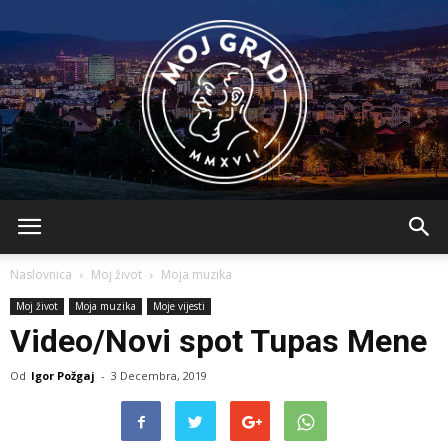
BLMojGrad
Naslovnica
Moj život
Moja muzika
Moj život
Moja muzika
Moje vijesti
Video/Novi spot Tupas Mene
Od
Igor Požgaj
-
3 Decembra, 2019