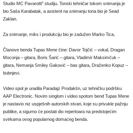
Studio MC Pavarotti” studiju. Tonski tehničar tokom snimanja je
bio Saša Karabatak, a asistent na snimanju tona bio je Sead
Zaklan.
Za snimanje, miks i produkciju bio je zadužen Marko Tica.
Članove benda Tupas Mene čine: Davor Tojčić – vokal, Dragan
Moconja – gitara, Boris Šarić – gitara, Vladimir Maksimčuk –
gitara, Nemanja Smiley Gaković – bas gitara, Draženko Kopuz –
bubnjevi.
Video spot je uradila Paradajz Prodakšn, uz tehničku podršku
AAP Electronic. Novim singlom i video spotom bend Tupas Mene
je nastavio niz uspješnih autorskih stvari, koje su privukle pažnju
publike, a sigurno će postati dio repertoara na predstojećim
svirkama ovog popularnog domaćeg benda.