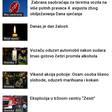
Zabrana saobraćaja za teretna vozila na
više putnih pravaca 4. avgusta zbog
obilježavanja Dana sjećanja
Moj saobraćaj
Danas je dan žalosti
Moje vijesti
Vozaču oduzet automobil nakon sudara:
Imao gotovo četiri promila alkohola
Hronika
Vikend akcija policije: Osam osoba lišeno
slobode, oduzeti marihuana i kokain
Hronika
Eksplozija u tržnom centru “Zenit”
Hronika