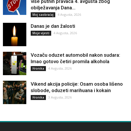
više putnih pravaca 4. avgusta zbog
obilježavanja Dana...
4 Avgusta, 2026
Moj saobraćaj
Danas je dan žalosti
4 Avgusta, 2026
Moje vijesti
Vozaču oduzet automobil nakon sudara:
Imao gotovo četiri promila alkohola
4 Avgusta, 2026
Hronika
Vikend akcija policije: Osam osoba lišeno
slobode, oduzeti marihuana i kokain
3 Avgusta, 2026
Hronika