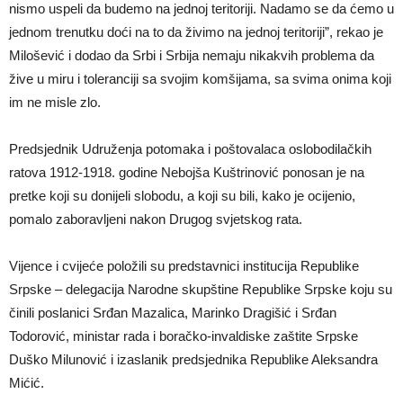
nismo uspeli da budemo na jednoj teritoriji. Nadamo se da ćemo u
jednom trenutku doći na to da živimo na jednoj teritoriji”, rekao je
Milošević i dodao da Srbi i Srbija nemaju nikakvih problema da
žive u miru i toleranciji sa svojim komšijama, sa svima onima koji
im ne misle zlo.
Predsjednik Udruženja potomaka i poštovalaca oslobodilačkih
ratova 1912-1918. godine Nebojša Kuštrinović ponosan je na
pretke koji su donijeli slobodu, a koji su bili, kako je ocijenio,
pomalo zaboravljeni nakon Drugog svjetskog rata.
Vijence i cvijeće položili su predstavnici institucija Republike
Srpske – delegacija Narodne skupštine Republike Srpske koju su
činili poslanici Srđan Mazalica, Marinko Dragišić i Srđan
Todorović, ministar rada i boračko-invaldiske zaštite Srpske
Duško Milunović i izaslanik predsjednika Republike Aleksandra
Mićić.