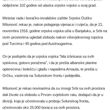
obilježene 102 godine od ulaska srpske vojske u ovaj grad.
Ministar rada i boračko-invalidske zaštite Srpske Duško
Milunović rekao je, nakon polaganja vijenaca i cvijeća, da je 21.
novembra 1918. godine srpska vojska ušla u Banjaluku, a Srbi na
ovim prostorima ugledali slobodu nakon viševjekovnog ropstva
pod Turcima i 40 godina pod Austrougarima.
On je podsjetio da je srpska vojska “bila izbrisana sa svih
spiskova, gotovo poražena”, i da je prešla albanske planine
opterećena i bolešću i glađu i napadima Arnauta, te prešla u
Grčku, vaskrsla na Solunskom frontu i pobijedila.
Milunović je rekao novinarima da su mnogi Srbi sa ovih prostora
dali živote za slobodu u Prvom svjetskom ratu, dodajući da je u
diviziji, koja je učestvovala u proboju Solunskog fronta,
učestvovalo oko 25.000 boraca sa ovih prostora.