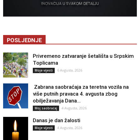
POSLJEDNJE
Privremeno zatvaranje šetališta u Srpskim
Toplicama
6 Avgusta, 2026
Moje vijesti
Zabrana saobraćaja za teretna vozila na
više putnih pravaca 4. avgusta zbog
obilježavanja Dana...
4 Avgusta, 2026
Moj saobraćaj
Danas je dan žalosti
4 Avgusta, 2026
Moje vijesti