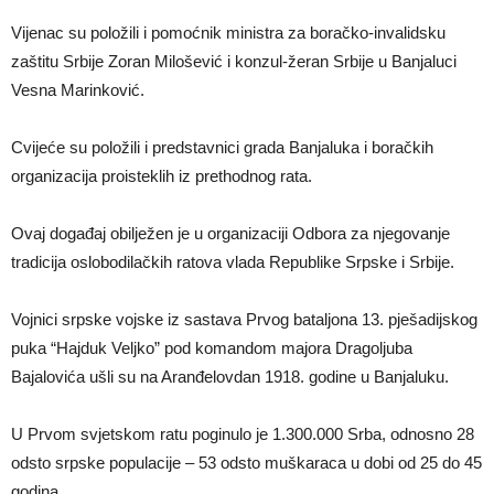
Vijenac su položili i pomoćnik ministra za boračko-invalidsku
zaštitu Srbije Zoran Milošević i konzul-žeran Srbije u Banjaluci
Vesna Marinković.
Cvijeće su položili i predstavnici grada Banjaluka i boračkih
organizacija proisteklih iz prethodnog rata.
Ovaj događaj obilježen je u organizaciji Odbora za njegovanje
tradicija oslobodilačkih ratova vlada Republike Srpske i Srbije.
Vojnici srpske vojske iz sastava Prvog bataljona 13. pješadijskog
puka “Hajduk Veljko” pod komandom majora Dragoljuba
Bajalovića ušli su na Aranđelovdan 1918. godine u Banjaluku.
U Prvom svjetskom ratu poginulo je 1.300.000 Srba, odnosno 28
odsto srpske populacije – 53 odsto muškaraca u dobi od 25 do 45
godina.