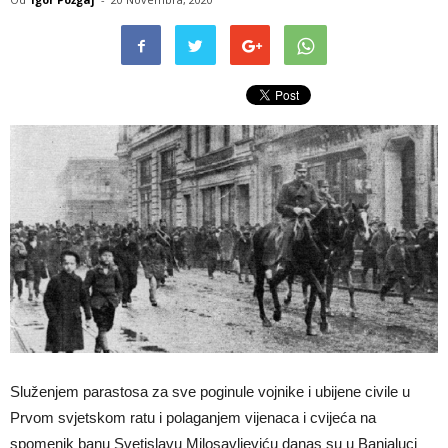
Služenjem parastosa za sve poginule vojnike i ubijene civile u
Prvom svjetskom ratu i polaganjem vijenaca i cvijeća na
spomenik banu Svetislavu Milosavljeviću danas su u Banjaluci