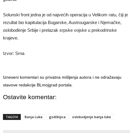
Solunski front jedna je od najvećih operacija u Velikom ratu, čiji je
rezultat bio kapitulacija Bugarske, Austrougarske i Njemačke,
oslobođenje Srbije i prelazak srpske vojske u prekodrinske
krajeve.
Izvor: Srna
Izneseni komentari su privatna mišljenja autora i ne odražavaju
stavove redakcije BLmojgrad portala.
Ostavite komentar:
TAGOVI
Banja Luka
godišnjica
oslobodjenje banja luke