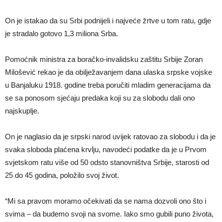
On je istakao da su Srbi podnijeli i najveće žrtve u tom ratu, gdje
je stradalo gotovo 1,3 miliona Srba.
Pomoćnik ministra za boračko-invalidsku zaštitu Srbije Zoran
Milošević rekao je da obilježavanjem dana ulaska srpske vojske
u Banjaluku 1918. godine treba poručiti mladim generacijama da
se sa ponosom sjećaju predaka koji su za slobodu dali ono
najskuplje.
On je naglasio da je srpski narod uvijek ratovao za slobodu i da je
svaka sloboda plaćena krvlju, navodeći podatke da je u Prvom
svjetskom ratu više od 50 odsto stanovništva Srbije, starosti od
25 do 45 godina, položilo svoj život.
“Mi sa pravom moramo očekivati da se nama dozvoli ono što i
svima – da budemo svoji na svome. Iako smo gubili puno života,