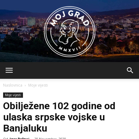
BLMojGrad
Naslovnica
Moje vijesti
Moje vijesti
Obilježene 102 godine od
ulaska srpske vojske u
Banjaluku
Od
Igor Požgaj
-
20 Novembra, 2020