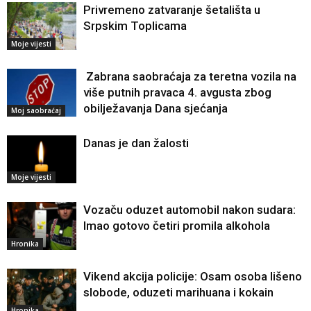
Privremeno zatvaranje šetališta u
Srpskim Toplicama
Moje vijesti
Zabrana saobraćaja za teretna vozila na
više putnih pravaca 4. avgusta zbog
obilježavanja Dana sjećanja
Moj saobraćaj
Danas je dan žalosti
Moje vijesti
Vozaču oduzet automobil nakon sudara:
Imao gotovo četiri promila alkohola
Hronika
Vikend akcija policije: Osam osoba lišeno
slobode, oduzeti marihuana i kokain
Hronika