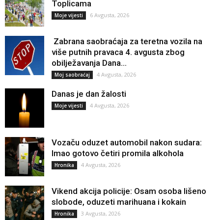
Toplicama
6 Avgusta, 2026
Moje vijesti
Zabrana saobraćaja za teretna vozila na
više putnih pravaca 4. avgusta zbog
obilježavanja Dana...
4 Avgusta, 2026
Moj saobraćaj
Danas je dan žalosti
4 Avgusta, 2026
Moje vijesti
Vozaču oduzet automobil nakon sudara:
Imao gotovo četiri promila alkohola
4 Avgusta, 2026
Hronika
Vikend akcija policije: Osam osoba lišeno
slobode, oduzeti marihuana i kokain
3 Avgusta, 2026
Hronika