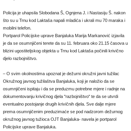
Policija je uhapsila Slobodana Š, Ognjena J. i Nastasiju Š. nakon
što su u Trnu kod Laktaša napali mladića i ukrali mu 70 maraka i
mobilni telefon.
Portparol Policijske uprave Banjaluka Marija Markanović izjavila
je da se osumnjičeni terete da su 11. februara oko 21.15 časova u
blizini ugostiteljskog objekta u Trnu kod Laktaša počinili krivično
djelo razbojništvo.
– O svim okolnostima upoznat je dežurni okružni javni tužilac
Okružnog javnog tužilaštva Banjaluka, koji je naložio da se
osumnjičeni ispitaju i da se preduzmu potrebne mjere i radnje na
dokumentovanju krivičnog djela “razbojništvo“ te da se utvrdi
eventualno postojanje drugih krivičnih djela. Sve dalje mjere
prema osumnjičenim preduzimaće se pod nadzorom dežurnog
okružnog javnog tužioca OJT Banjaluka- navela je portparol
Policijske uprave Banjaluka.