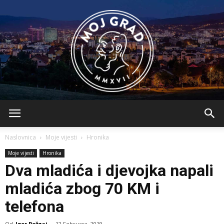
BLMojGrad
Naslovnica
Moje vijesti
Hronika
Moje vijesti
Hronika
Dva mladića i djevojka napali
mladića zbog 70 KM i
telefona
Od
Igor Požgaj
-
12 Februara, 2019