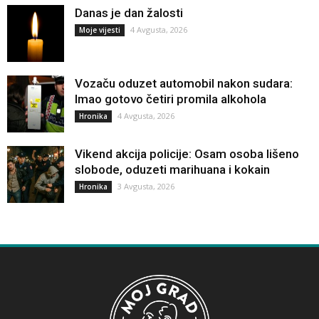
Danas je dan žalosti
4 Avgusta, 2026
Moje vijesti
Vozaču oduzet automobil nakon sudara:
Imao gotovo četiri promila alkohola
4 Avgusta, 2026
Hronika
Vikend akcija policije: Osam osoba lišeno
slobode, oduzeti marihuana i kokain
3 Avgusta, 2026
Hronika