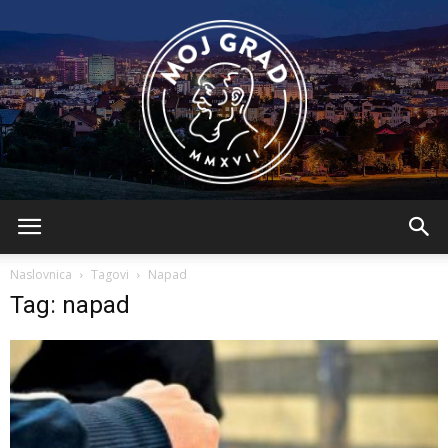
BLMojGrad
Naslovnica
Tagovi
Napad
Tag: napad