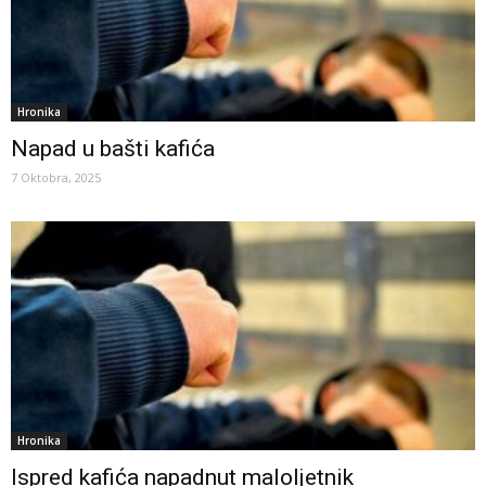
Hronika
Napad u bašti kafića
7 Oktobra, 2025
Hronika
Ispred kafića napadnut maloljetnik