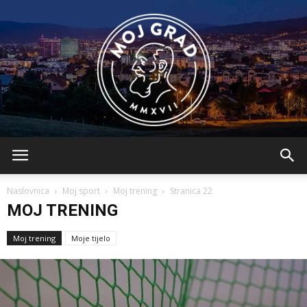
BLMojGrad
Naslovnica
Moj sport
Moj trening
Stranica 22
MOJ TRENING
Moj trening
Moje tijelo