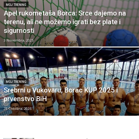
MOJ TRENING
Apel rukometaša Borca: Srce dajemo na
terenu, ali ne možemo igrati bez plate i
sigurnosti
3 Novembra, 2025
MOJ TRENING
Srebrni u Vukovaru, Borac KUP 2025 i
prvenstvo BiH
28 Oktobra, 2025