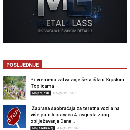
POSLJEDNJE
Privremeno zatvaranje šetališta u Srpskim
Toplicama
6 Avgusta, 2026
Moje vijesti
Zabrana saobraćaja za teretna vozila na
više putnih pravaca 4. avgusta zbog
obilježavanja Dana...
4 Avgusta, 2026
Moj saobraćaj