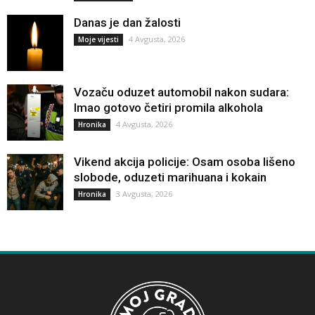
Danas je dan žalosti
4 Avgusta, 2026
Moje vijesti
Vozaču oduzet automobil nakon sudara:
Imao gotovo četiri promila alkohola
4 Avgusta, 2026
Hronika
Vikend akcija policije: Osam osoba lišeno
slobode, oduzeti marihuana i kokain
3 Avgusta, 2026
Hronika