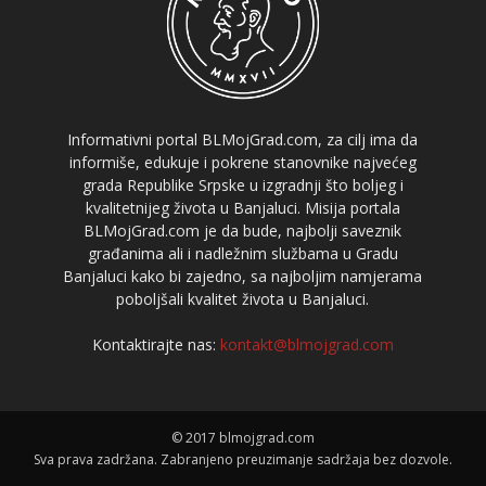
Informativni portal BLMojGrad.com, za cilj ima da
informiše, edukuje i pokrene stanovnike najvećeg
grada Republike Srpske u izgradnji što boljeg i
kvalitetnijeg života u Banjaluci. Misija portala
BLMojGrad.com je da bude, najbolji saveznik
građanima ali i nadležnim službama u Gradu
Banjaluci kako bi zajedno, sa najboljim namjerama
poboljšali kvalitet života u Banjaluci.
Kontaktirajte nas:
kontakt@blmojgrad.com
© 2017 blmojgrad.com
Sva prava zadržana. Zabranjeno preuzimanje sadržaja bez dozvole.