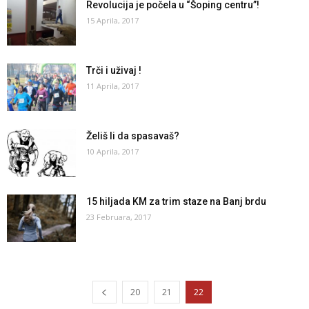
Revolucija je počela u “Šoping centru”!
15 Aprila, 2017
Trči i uživaj !
11 Aprila, 2017
Želiš li da spasavaš?
10 Aprila, 2017
15 hiljada KM za trim staze na Banj brdu
23 Februara, 2017
20
21
22