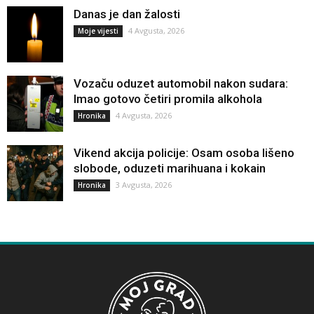
Danas je dan žalosti
4 Avgusta, 2026
Moje vijesti
Vozaču oduzet automobil nakon sudara:
Imao gotovo četiri promila alkohola
4 Avgusta, 2026
Hronika
Vikend akcija policije: Osam osoba lišeno
slobode, oduzeti marihuana i kokain
3 Avgusta, 2026
Hronika