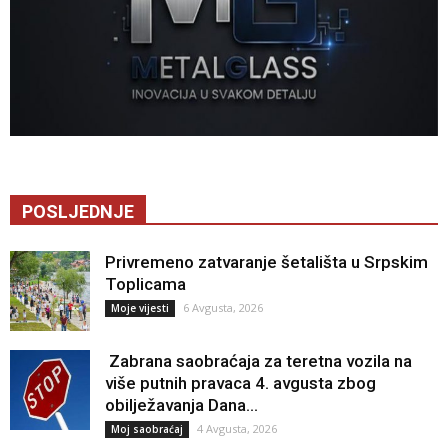
POSLJEDNJE
Privremeno zatvaranje šetališta u Srpskim
Toplicama
6 Avgusta, 2026
Moje vijesti
Zabrana saobraćaja za teretna vozila na
više putnih pravaca 4. avgusta zbog
obilježavanja Dana...
4 Avgusta, 2026
Moj saobraćaj