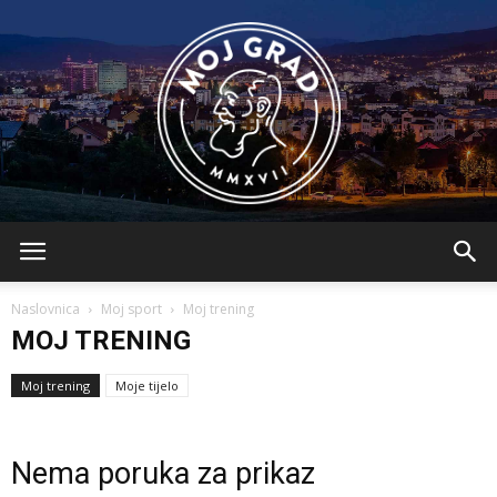
BLMojGrad
Naslovnica
Moj sport
Moj trening
MOJ TRENING
Moj trening
Moje tijelo
Nema poruka za prikaz