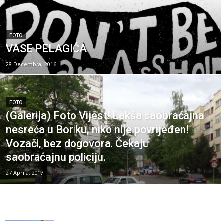
FOTO
VASE PELAGIĆA
28 Decembra, 2016
FOTO
(Galerija) Foto Vijest! Lakša saobraćajna
nesreća u Boriku, niko nije povrijeđen!
Vozači, bez dogovora. Čekaju
saobraćajnu policiju.
27 Aprila, 2017