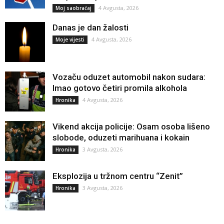
4 Avgusta, 2026
Moj saobraćaj
Danas je dan žalosti
4 Avgusta, 2026
Moje vijesti
Vozaču oduzet automobil nakon sudara:
Imao gotovo četiri promila alkohola
4 Avgusta, 2026
Hronika
Vikend akcija policije: Osam osoba lišeno
slobode, oduzeti marihuana i kokain
3 Avgusta, 2026
Hronika
Eksplozija u tržnom centru “Zenit”
3 Avgusta, 2026
Hronika