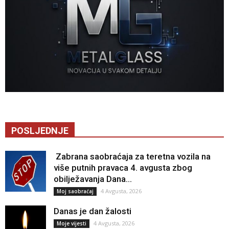
POSLJEDNJE
Zabrana saobraćaja za teretna vozila na
više putnih pravaca 4. avgusta zbog
obilježavanja Dana...
4 Avgusta, 2026
Moj saobraćaj
Danas je dan žalosti
4 Avgusta, 2026
Moje vijesti