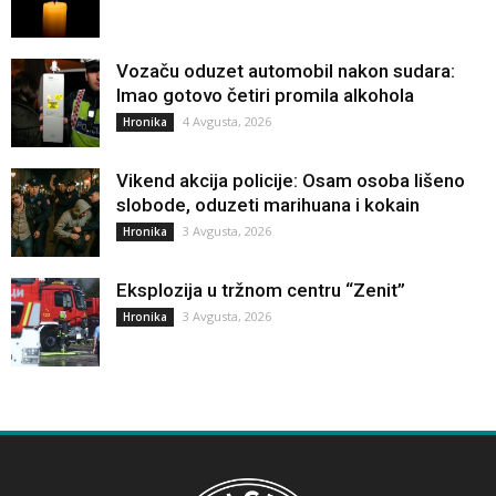
Vozaču oduzet automobil nakon sudara:
Imao gotovo četiri promila alkohola
4 Avgusta, 2026
Hronika
Vikend akcija policije: Osam osoba lišeno
slobode, oduzeti marihuana i kokain
3 Avgusta, 2026
Hronika
Eksplozija u tržnom centru “Zenit”
3 Avgusta, 2026
Hronika