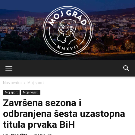
BLMojGrad
Naslovnica
Moj sport
Moj sport
Moje vijesti
Završena sezona i
odbranjena šesta uzastopna
titula prvaka BiH
Od
Igor Požgaj
-
30 Maja, 2019