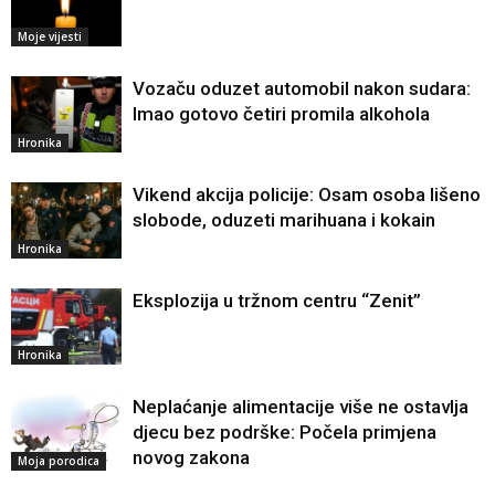
Moje vijesti
Vozaču oduzet automobil nakon sudara:
Imao gotovo četiri promila alkohola
Hronika
Vikend akcija policije: Osam osoba lišeno
slobode, oduzeti marihuana i kokain
Hronika
Eksplozija u tržnom centru “Zenit”
Hronika
Neplaćanje alimentacije više ne ostavlja
djecu bez podrške: Počela primjena
novog zakona
Moja porodica