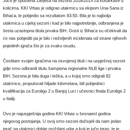
Juče je spuštena zavjesa na sezonu 2018/2019 za košarkaše u
kolicima. KKI Vrbas je odigrao utakmicu sa ekipom Una-Sana iz
Bihaća, te pobjedio sa rezultatom 83:50. Bila je to najbolja
utakmica u cijeloj sezoni i kad je bilo najpotrebnije, odbranjena je
šesta uzastopna titula prvaka BiH. Gosti iz Bihaća su očekivali da
će nas pobjediti pa je bilo i neželjenih incidenata od strane njihovih
pojedinih igrača što je za svaku osudu.
Čestitam svojim igračima na osvojenoj tituli i na uspješnoj sezoni
gdje smo odbranili titulu šampiona regionalne NLB lige i prvaka
BiH. Sezona je bila duga i teška, a u kojoj smo odigrali 82
utakmice, proputovali hiljade kilometara, bili pobjednici
kvalifikacija za Euroligu 2 u Banjoj Luci i učesnici finala Eurolige 2
u Italiji.
Ovo je najuspješnija godina KKI Vrbas u šesnaest godina
njegovog postojanja. U ovoj smo sezoni doživjeli da nam jedan
igrač na utakmici dobije moždani udar a koji je juče igrao, te je