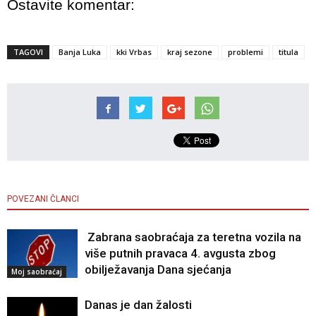
Ostavite komentar:
TAGOVI
Banja Luka
kki Vrbas
kraj sezone
problemi
titula
POVEZANI ČLANCI
Zabrana saobraćaja za teretna vozila na
više putnih pravaca 4. avgusta zbog
obilježavanja Dana sjećanja
Moj saobraćaj
Danas je dan žalosti