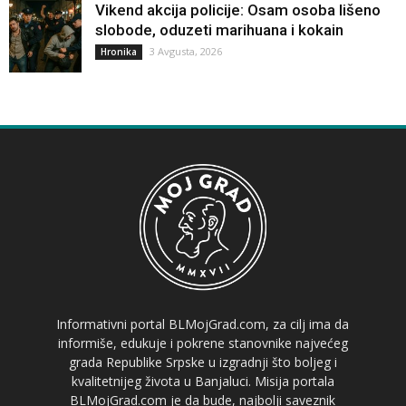
Vikend akcija policije: Osam osoba lišeno
slobode, oduzeti marihuana i kokain
3 Avgusta, 2026
Hronika
Informativni portal BLMojGrad.com, za cilj ima da
informiše, edukuje i pokrene stanovnike najvećeg
grada Republike Srpske u izgradnji što boljeg i
kvalitetnijeg života u Banjaluci. Misija portala
BLMojGrad.com je da bude, najbolji saveznik