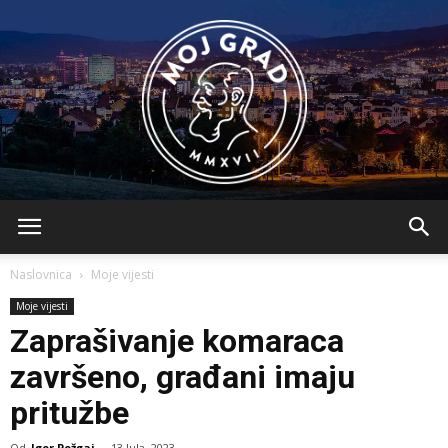
BLMojGrad
Naslovnica
Moje vijesti
Moje vijesti
Zaprašivanje komaraca
završeno, građani imaju
pritužbe
Od
Igor Požgaj
-
13 Jula, 2023