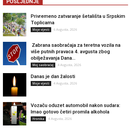
POSLJEDNJE
Privremeno zatvaranje šetališta u Srpskim
Toplicama
6 Avgusta, 2026
Moje vijesti
Zabrana saobraćaja za teretna vozila na
više putnih pravaca 4. avgusta zbog
obilježavanja Dana...
4 Avgusta, 2026
Moj saobraćaj
Danas je dan žalosti
4 Avgusta, 2026
Moje vijesti
Vozaču oduzet automobil nakon sudara:
Imao gotovo četiri promila alkohola
4 Avgusta, 2026
Hronika