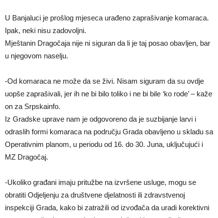
U Banjaluci je prošlog mjeseca urađeno zaprašivanje komaraca.
Ipak, neki nisu zadovoljni.
Mještanin Dragočaja nije ni siguran da li je taj posao obavljen, bar
u njegovom naselju.
-Od komaraca ne može da se živi. Nisam siguram da su ovdje
uopše zaprašivali, jer ih ne bi bilo toliko i ne bi bile ‘ko rode’ – kaže
on za Srpskainfo.
Iz Gradske uprave nam je odgovoreno da je suzbijanje larvi i
odraslih formi komaraca na području Grada obavljeno u skladu sa
Operativnim planom, u periodu od 16. do 30. Juna, uključujući i
MZ Dragočaj.
-Ukoliko građani imaju pritužbe na izvršene usluge, mogu se
obratiti Odjeljenju za društvene djelatnosti ili zdravstvenoj
inspekciji Grada, kako bi zatražili od izvođača da uradi korektivni