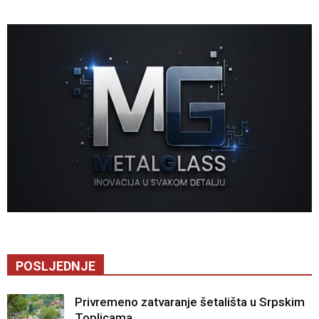
POSLJEDNJE
Privremeno zatvaranje šetališta u Srpskim
Toplicama