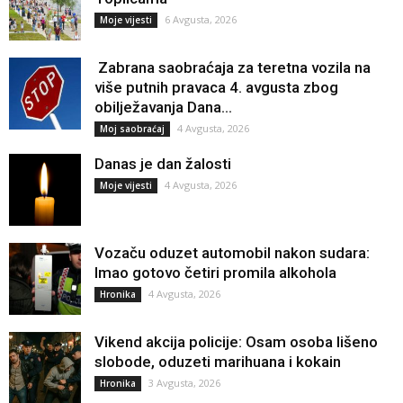
6 Avgusta, 2026
Moje vijesti
Zabrana saobraćaja za teretna vozila na
više putnih pravaca 4. avgusta zbog
obilježavanja Dana...
4 Avgusta, 2026
Moj saobraćaj
Danas je dan žalosti
4 Avgusta, 2026
Moje vijesti
Vozaču oduzet automobil nakon sudara:
Imao gotovo četiri promila alkohola
4 Avgusta, 2026
Hronika
Vikend akcija policije: Osam osoba lišeno
slobode, oduzeti marihuana i kokain
3 Avgusta, 2026
Hronika