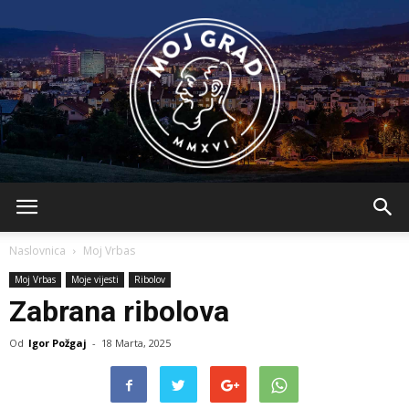
BLMojGrad
Naslovnica
Moj Vrbas
Moj Vrbas
Moje vijesti
Ribolov
Zabrana ribolova
Od
Igor Požgaj
-
18 Marta, 2025