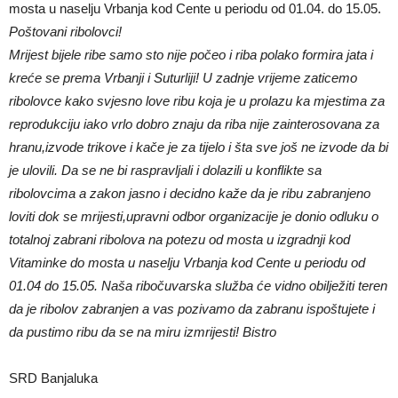
mosta u naselju Vrbanja kod Cente u periodu od 01.04. do 15.05.
Poštovani ribolovci!
Mrijest bijele ribe samo sto nije počeo i riba polako formira jata i
kreće se prema Vrbanji i Suturliji! U zadnje vrijeme zaticemo
ribolovce kako svjesno love ribu koja je u prolazu ka mjestima za
reprodukciju iako vrlo dobro znaju da riba nije zainterosovana za
hranu,izvode trikove i kače je za tijelo i šta sve još ne izvode da bi
je ulovili. Da se ne bi raspravljali i dolazili u konflikte sa
ribolovcima a zakon jasno i decidno kaže da je ribu zabranjeno
loviti dok se mrijesti,upravni odbor organizacije je donio odluku o
totalnoj zabrani ribolova na potezu od mosta u izgradnji kod
Vitaminke do mosta u naselju Vrbanja kod Cente u periodu od
01.04 do 15.05. Naša ribočuvarska služba će vidno obilježiti teren
da je ribolov zabranjen a vas pozivamo da zabranu ispoštujete i
da pustimo ribu da se na miru izmrijesti! Bistro
SRD Banjaluka