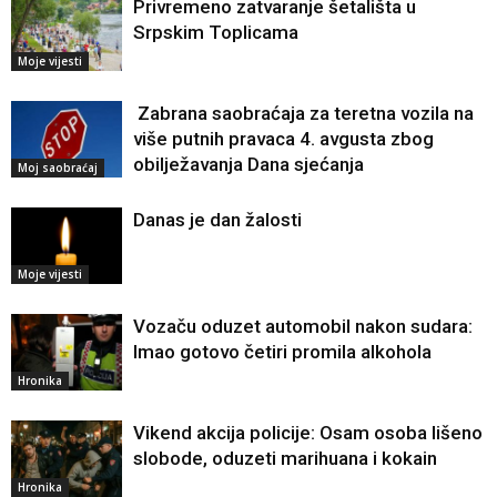
Privremeno zatvaranje šetališta u
Srpskim Toplicama
Moje vijesti
Zabrana saobraćaja za teretna vozila na
više putnih pravaca 4. avgusta zbog
obilježavanja Dana sjećanja
Moj saobraćaj
Danas je dan žalosti
Moje vijesti
Vozaču oduzet automobil nakon sudara:
Imao gotovo četiri promila alkohola
Hronika
Vikend akcija policije: Osam osoba lišeno
slobode, oduzeti marihuana i kokain
Hronika