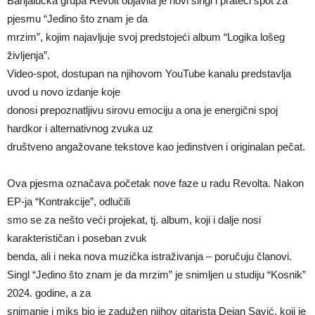
Banjalučka grupa Revolt objavila je novi singl i prateći spot za
pjesmu “Jedino što znam je da
mrzim”, kojim najavljuje svoj predstojeći album “Logika lošeg
življenja”.
Video-spot, dostupan na njihovom YouTube kanalu predstavlja
uvod u novo izdanje koje
donosi prepoznatljivu sirovu emociju a ona je energični spoj
hardkor i alternativnog zvuka uz
društveno angažovane tekstove kao jedinstven i originalan pečat.
Ova pjesma označava početak nove faze u radu Revolta. Nakon
EP-ja “Kontrakcije”, odlučili
smo se za nešto veći projekat, tj. album, koji i dalje nosi
karakterističan i poseban zvuk
benda, ali i neka nova muzička istraživanja – poručuju članovi.
Singl “Jedino što znam je da mrzim” je snimljen u studiju “Kosnik”
2024. godine, a za
snimanje i miks bio je zadužen njihov gitarista Dejan Savić, koji je