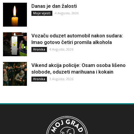
Danas je dan žalosti
4 Avgusta, 2026
Moje vijesti
Vozaču oduzet automobil nakon sudara:
Imao gotovo četiri promila alkohola
4 Avgusta, 2026
Hronika
Vikend akcija policije: Osam osoba lišeno
slobode, oduzeti marihuana i kokain
3 Avgusta, 2026
Hronika