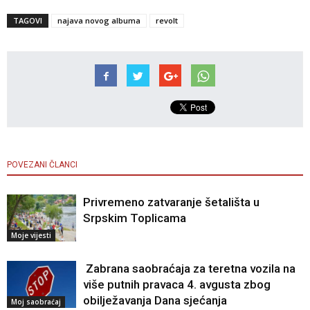
TAGOVI
najava novog albuma
revolt
POVEZANI ČLANCI
Privremeno zatvaranje šetališta u
Srpskim Toplicama
Moje vijesti
Zabrana saobraćaja za teretna vozila na
više putnih pravaca 4. avgusta zbog
obilježavanja Dana sjećanja
Moj saobraćaj