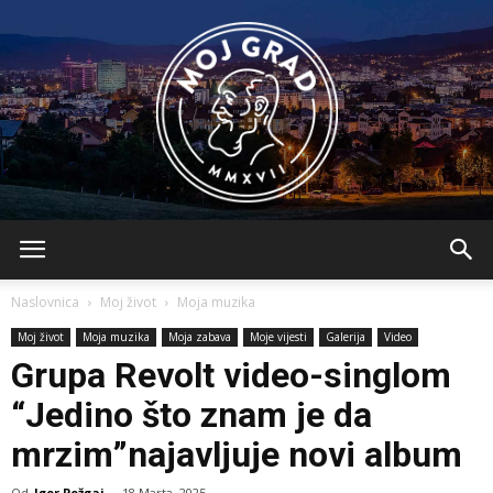
BLMojGrad
Naslovnica
Moj život
Moja muzika
Moj život
Moja muzika
Moja zabava
Moje vijesti
Galerija
Video
Grupa Revolt video-singlom
“Jedino što znam je da
mrzim”najavljuje novi album
Od
Igor Požgaj
-
18 Marta, 2025