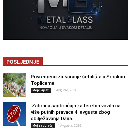
POSLJEDNJE
Privremeno zatvaranje šetališta u Srpskim
Toplicama
6 Avgusta, 2026
Moje vijesti
Zabrana saobraćaja za teretna vozila na
više putnih pravaca 4. avgusta zbog
obilježavanja Dana...
4 Avgusta, 2026
Moj saobraćaj