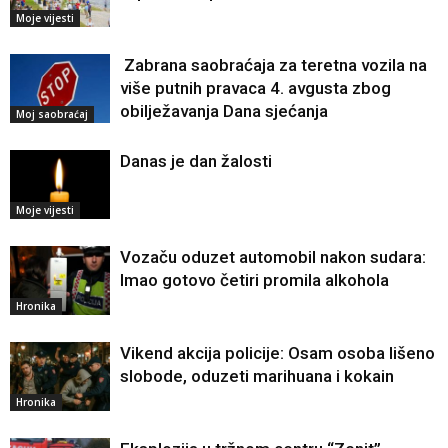
Moje vijesti
Zabrana saobraćaja za teretna vozila na
više putnih pravaca 4. avgusta zbog
obilježavanja Dana sjećanja
Moj saobraćaj
Danas je dan žalosti
Moje vijesti
Vozaču oduzet automobil nakon sudara:
Imao gotovo četiri promila alkohola
Hronika
Vikend akcija policije: Osam osoba lišeno
slobode, oduzeti marihuana i kokain
Hronika