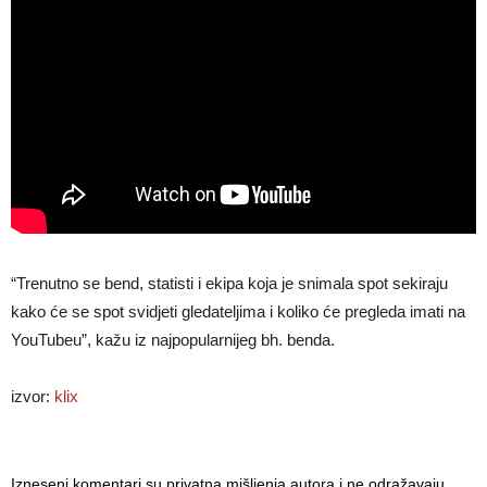
“Trenutno se bend, statisti i ekipa koja je snimala spot sekiraju
kako će se spot svidjeti gledateljima i koliko će pregleda imati na
YouTubeu”, kažu iz najpopularnijeg bh. benda.
izvor:
klix
Izneseni komentari su privatna mišljenja autora i ne odražavaju