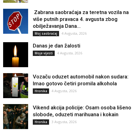
Zabrana saobraćaja za teretna vozila na
više putnih pravaca 4. avgusta zbog
obilježavanja Dana...
4 Avgusta, 2026
Moj saobraćaj
Danas je dan žalosti
4 Avgusta, 2026
Moje vijesti
Vozaču oduzet automobil nakon sudara:
Imao gotovo četiri promila alkohola
4 Avgusta, 2026
Hronika
Vikend akcija policije: Osam osoba lišeno
slobode, oduzeti marihuana i kokain
3 Avgusta, 2026
Hronika