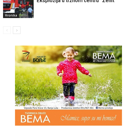
Eksplozija u tržnom centru “Zenit”
Hronika