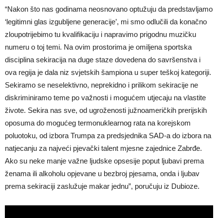
“Nakon što nas godinama neosnovano optužuju da predstavljamo
‘legitimni glas izgubljene generacije’, mi smo odlučili da konačno
zloupotrijebimo tu kvalifikaciju i napravimo prigodnu muzičku
numeru o toj temi. Na ovim prostorima je omiljena sportska
disciplina sekiracija na duge staze dovedena do savršenstva i
ova regija je dala niz svjetskih šampiona u super teškoj kategoriji.
Sekiramo se neselektivno, neprekidno i prilikom sekiracije ne
diskriminiramo teme po važnosti i mogućem utjecaju na vlastite
živote. Sekira nas sve, od ugroženosti južnoameričkih prerijskih
oposuma do mogućeg termonuklearnog rata na korejskom
poluotoku, od izbora Trumpa za predsjednika SAD-a do izbora na
natjecanju za najveći pjevački talent mjesne zajednice Zabrđe.
Ako su neke manje važne ljudske opsesije poput ljubavi prema
ženama ili alkoholu opjevane u bezbroj pjesama, onda i ljubav
prema sekiraciji zaslužuje makar jednu”, poručuju iz Dubioze.