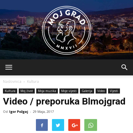
BLMojGrad
Naslovnica
Kultura
Kultura
Moj život
Moja muzika
Moje vijesti
Galerija
Video
Vijesti
Video / preporuka Blmojgrad
Od
Igor Požgaj
-
29 Maja, 2017