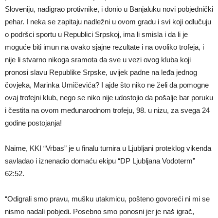
Sloveniju, nadigrao protivnike, i donio u Banjaluku novi pobjednički
pehar. I neka se zapitaju nadležni u ovom gradu i svi koji odlučuju
o podršci sportu u Republici Srpskoj, ima li smisla i da li je
moguće biti imun na ovako sjajne rezultate i na ovoliko trofeja, i
nije li stvarno nikoga sramota da sve u vezi ovog kluba koji
pronosi slavu Republike Srpske, uvijek padne na leđa jednog
čovjeka, Marinka Umičevića? I ajde što niko ne želi da pomogne
ovaj trofejni klub, nego se niko nije udostojio da pošalje bar poruku
i čestita na ovom međunarodnom trofeju, 98. u nizu, za svega 24
godine postojanja!
Naime, KKI “Vrbas” je u finalu turnira u Ljubljani proteklog vikenda
savladao i iznenadio domaću ekipu “DP Ljubljana Vodoterm”
62:52.
“Odigrali smo pravu, mušku utakmicu, pošteno govoreći ni mi se
nismo nadali pobjedi. Posebno smo ponosni jer je naš igrač,