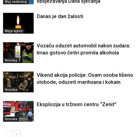
obilježavanja Dana sjećanja
Moj saobraćaj
Danas je dan žalosti
Moje vijesti
Vozaču oduzet automobil nakon sudara:
Imao gotovo četiri promila alkohola
Hronika
Vikend akcija policije: Osam osoba lišeno
slobode, oduzeti marihuana i kokain
Hronika
Eksplozija u tržnom centru “Zenit”
Hronika