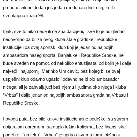
prepune vitrine dodao još jedan međunarodni trofej, kojih
sveukupno imaju 98.
Ipak, sve to niko neće ili ne zna da cijeni, i sve to je očigledno
nedovoljno da bi iza ovog kluba stale gradske i republičke
institucije i da ovaj sportski klub koji je jedan od najboljih
ambasadora našeg sporta, Banjaluke i Republike Srpske, ne
bude sveden na pomoć od nekoliko entuzijasta, od kojih je i dalje
najveći i najuporniji Marinko Umičević, bez kojeg bi se ovaj
uspješni klub odavno ugasio i odavno ne bi bio ambasador
ničega, ali je zahvaljujući baš njemu i ljudima oko njega i kluba
“Vrbas” i dalje jedan od najboljih ambasadora grada na Vrbasu i
Republike Srpske.
I ovoga puta, bez bilo kakve institucionalne podrške, sa starom i
dotjaralom opremom, sa duplo težim kolicima, bez finansijske
podrške i “na teku”, “Vrbas” je uprkos svemu tome otišao u