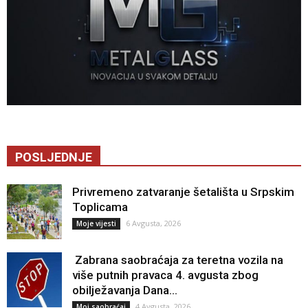
POSLJEDNJE
Privremeno zatvaranje šetališta u Srpskim
Toplicama
6 Avgusta, 2026
Moje vijesti
Zabrana saobraćaja za teretna vozila na
više putnih pravaca 4. avgusta zbog
obilježavanja Dana...
4 Avgusta, 2026
Moj saobraćaj