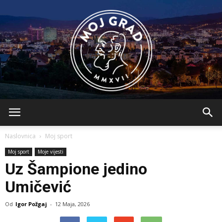
BLMojGrad
Naslovnica
Moj sport
Moj sport
Moje vijesti
Uz Šampione jedino
Umičević
Od
Igor Požgaj
-
12 Maja, 2026