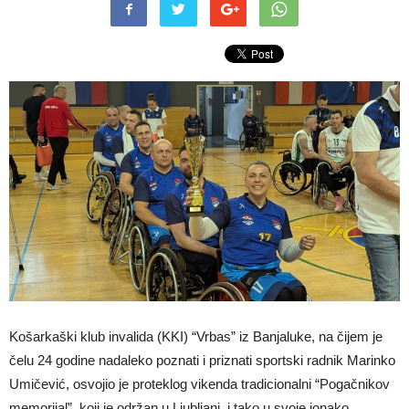
Košarkaški klub invalida (KKI) “Vrbas” iz Banjaluke, na čijem je
čelu 24 godine nadaleko poznati i priznati sportski radnik Marinko
Umičević, osvojio je proteklog vikenda tradicionalni “Pogačnikov
memorijal”, koji je održan u Ljubljani, i tako u svoje ionako