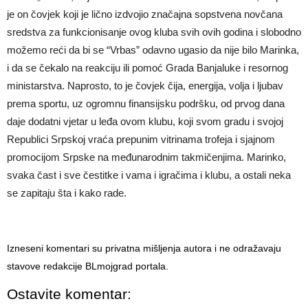
je on čovjek koji je lično izdvojio značajna sopstvena novčana
sredstva za funkcionisanje ovog kluba svih ovih godina i slobodno
možemo reći da bi se “Vrbas” odavno ugasio da nije bilo Marinka,
i da se čekalo na reakciju ili pomoć Grada Banjaluke i resornog
ministarstva. Naprosto, to je čovjek čija, energija, volja i ljubav
prema sportu, uz ogromnu finansijsku podršku, od prvog dana
daje dodatni vjetar u leđa ovom klubu, koji svom gradu i svojoj
Republici Srpskoj vraća prepunim vitrinama trofeja i sjajnom
promocijom Srpske na međunarodnim takmičenjima. Marinko,
svaka čast i sve čestitke i vama i igračima i klubu, a ostali neka
se zapitaju šta i kako rade.
Izneseni komentari su privatna mišljenja autora i ne odražavaju
stavove redakcije BLmojgrad portala.
Ostavite komentar: