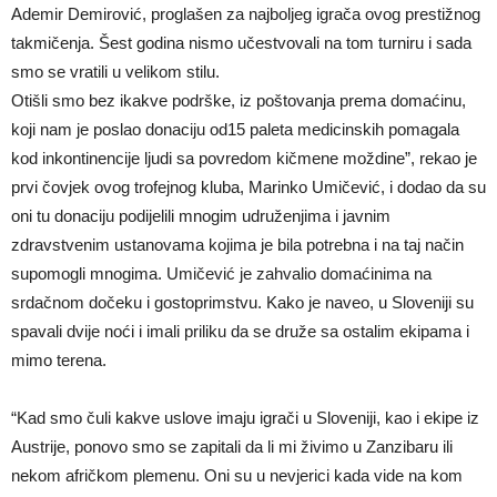
Ademir Demirović, proglašen za najboljeg igrača ovog prestižnog
takmičenja. Šest godina nismo učestvovali na tom turniru i sada
smo se vratili u velikom stilu.
Otišli smo bez ikakve podrške, iz poštovanja prema domaćinu,
koji nam je poslao donaciju od15 paleta medicinskih pomagala
kod inkontinencije ljudi sa povredom kičmene moždine”, rekao je
prvi čovjek ovog trofejnog kluba, Marinko Umičević, i dodao da su
oni tu donaciju podijelili mnogim udruženjima i javnim
zdravstvenim ustanovama kojima je bila potrebna i na taj način
supomogli mnogima. Umičević je zahvalio domaćinima na
srdačnom dočeku i gostoprimstvu. Kako je naveo, u Sloveniji su
spavali dvije noći i imali priliku da se druže sa ostalim ekipama i
mimo terena.
“Kad smo čuli kakve uslove imaju igrači u Sloveniji, kao i ekipe iz
Austrije, ponovo smo se zapitali da li mi živimo u Zanzibaru ili
nekom afričkom plemenu. Oni su u nevjerici kada vide na kom