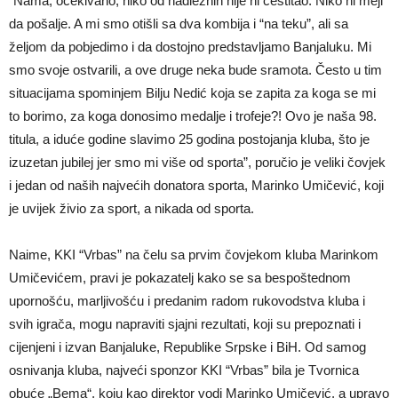
“Nama, očekivano, niko od nadležnih nije ni čestitao. Niko ni mejl
da pošalje. A mi smo otišli sa dva kombija i “na teku”, ali sa
željom da pobjedimo i da dostojno predstavljamo Banjaluku. Mi
smo svoje ostvarili, a ove druge neka bude sramota. Često u tim
situacijama spominjem Bilju Nedić koja se zapita za koga se mi
to borimo, za koga donosimo medalje i trofeje?! Ovo je naša 98.
titula, a iduće godine slavimo 25 godina postojanja kluba, što je
izuzetan jubilej jer smo mi više od sporta”, poručio je veliki čovjek
i jedan od naših najvećih donatora sporta, Marinko Umičević, koji
je uvijek živio za sport, a nikada od sporta.
Naime, KKI “Vrbas” na čelu sa prvim čovjekom kluba Marinkom
Umičevićem, pravi je pokazatelj kako se sa bespoštednom
upornošću, marljivošću i predanim radom rukovodstva kluba i
svih igrača, mogu napraviti sjajni rezultati, koji su prepoznati i
cijenjeni i izvan Banjaluke, Republike Srpske i BiH. Od samog
osnivanja kluba, najveći sponzor KKI “Vrbas” bila je Tvornica
obuće „Bema“, koju kao direktor vodi Marinko Umičević, a upravo