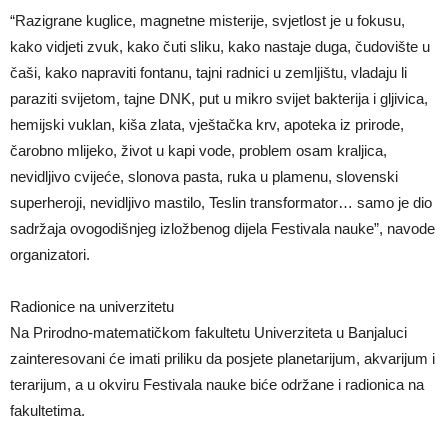
“Razigrane kuglice, magnetne misterije, svjetlost je u fokusu,
kako vidjeti zvuk, kako čuti sliku, kako nastaje duga, čudovište u
čaši, kako napraviti fontanu, tajni radnici u zemljištu, vladaju li
paraziti svijetom, tajne DNK, put u mikro svijet bakterija i gljivica,
hemijski vuklan, kiša zlata, vještačka krv, apoteka iz prirode,
čarobno mlijeko, život u kapi vode, problem osam kraljica,
nevidljivo cvijeće, slonova pasta, ruka u plamenu, slovenski
superheroji, nevidljivo mastilo, Teslin transformator… samo je dio
sadržaja ovogodišnjeg izložbenog dijela Festivala nauke”, navode
organizatori.
Radionice na univerzitetu
Na Prirodno-matematičkom fakultetu Univerziteta u Banjaluci
zainteresovani će imati priliku da posjete planetarijum, akvarijum i
terarijum, a u okviru Festivala nauke biće održane i radionica na
fakultetima.