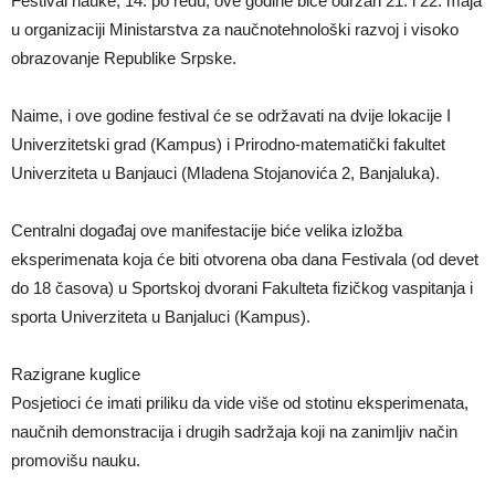
Festival nauke, 14. po redu, ove godine biće održan 21. i 22. maja
u organizaciji Ministarstva za naučnotehnološki razvoj i visoko
obrazovanje Republike Srpske.
Naime, i ove godine festival će se održavati na dvije lokacije I
Univerzitetski grad (Kampus) i Prirodno-matematički fakultet
Univerziteta u Banjauci (Mladena Stojanovića 2, Banjaluka).
Centralni događaj ove manifestacije biće velika izložba
eksperimenata koja će biti otvorena oba dana Festivala (od devet
do 18 časova) u Sportskoj dvorani Fakulteta fizičkog vaspitanja i
sporta Univerziteta u Banjaluci (Kampus).
Razigrane kuglice
Posjetioci će imati priliku da vide više od stotinu eksperimenata,
naučnih demonstracija i drugih sadržaja koji na zanimljiv način
promovišu nauku.