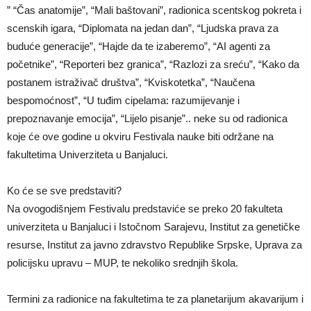
” “Čas anatomije”, “Mali baštovani”, radionica scentskog pokreta i
scenskih igara, “Diplomata na jedan dan”, “Ljudska prava za
buduće generacije”, “Hajde da te izaberemo”, “AI agenti za
početnike”, “Reporteri bez granica”, “Razlozi za sreću”, “Kako da
postanem istraživač društva”, “Kviskotetka”, “Naučena
bespomoćnost”, “U tuđim cipelama: razumijevanje i
prepoznavanje emocija”, “Lijelo pisanje”.. neke su od radionica
koje će ove godine u okviru Festivala nauke biti održane na
fakultetima Univerziteta u Banjaluci.
Ko će se sve predstaviti?
Na ovogodišnjem Festivalu predstaviće se preko 20 fakulteta
univerziteta u Banjaluci i Istočnom Sarajevu, Institut za genetičke
resurse, Institut za javno zdravstvo Republike Srpske, Uprava za
policijsku upravu – MUP, te nekoliko srednjih škola.
Termini za radionice na fakultetima te za planetarijum akavarijum i