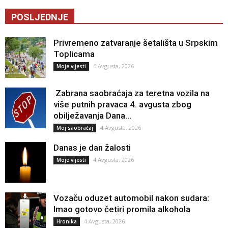
POSLJEDNJE
Privremeno zatvaranje šetališta u Srpskim
Toplicama
6 Avgusta, 2026
Moje vijesti
Zabrana saobraćaja za teretna vozila na
više putnih pravaca 4. avgusta zbog
obilježavanja Dana...
4 Avgusta, 2026
Moj saobraćaj
Danas je dan žalosti
4 Avgusta, 2026
Moje vijesti
Vozaču oduzet automobil nakon sudara:
Imao gotovo četiri promila alkohola
4 Avgusta, 2026
Hronika