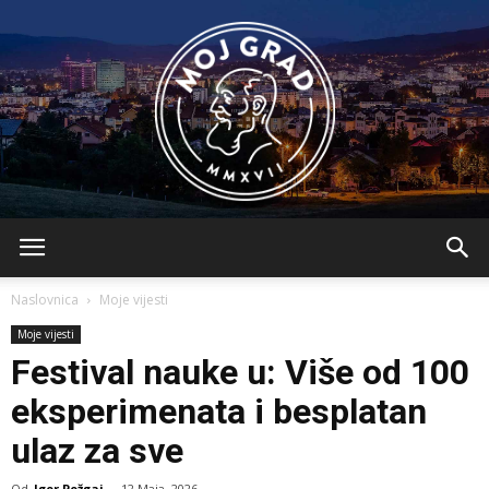
BLMojGrad
Naslovnica
Moje vijesti
Moje vijesti
Festival nauke u: Više od 100
eksperimenata i besplatan
ulaz za sve
Od
Igor Požgaj
-
12 Maja, 2026