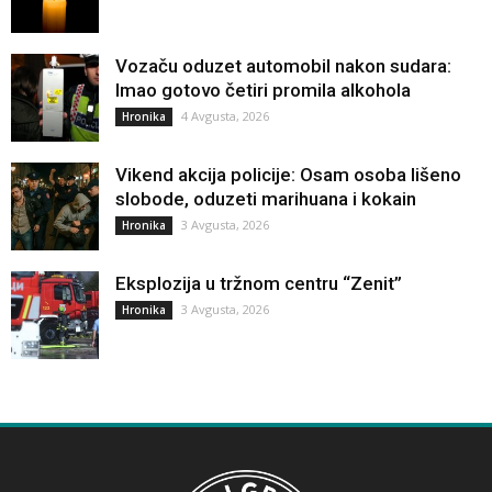
Vozaču oduzet automobil nakon sudara:
Imao gotovo četiri promila alkohola
4 Avgusta, 2026
Hronika
Vikend akcija policije: Osam osoba lišeno
slobode, oduzeti marihuana i kokain
3 Avgusta, 2026
Hronika
Eksplozija u tržnom centru “Zenit”
3 Avgusta, 2026
Hronika