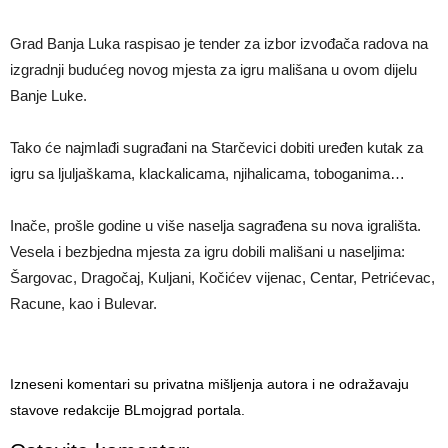
Grad Banja Luka raspisao je tender za izbor izvođača radova na
izgradnji budućeg novog mjesta za igru mališana u ovom dijelu
Banje Luke.
Tako će najmlađi sugrađani na Starčevici dobiti uređen kutak za
igru sa ljuljaškama, klackalicama, njihalicama, toboganima…
Inače, prošle godine u više naselja sagrađena su nova igrališta.
Vesela i bezbjedna mjesta za igru dobili mališani u naseljima:
Šargovac, Dragočaj, Kuljani, Kočićev vijenac, Centar, Petrićevac,
Racune, kao i Bulevar.
Izneseni komentari su privatna mišljenja autora i ne odražavaju
stavove redakcije BLmojgrad portala.