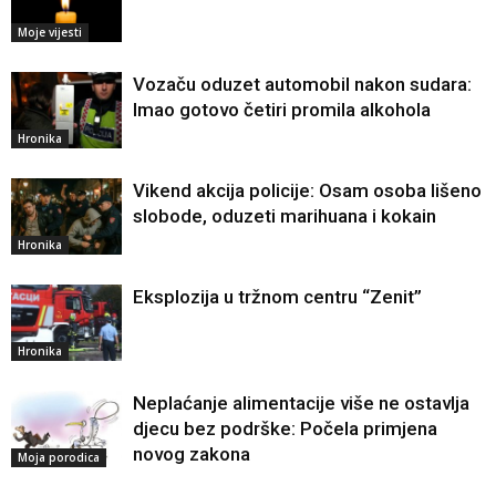
Moje vijesti
Vozaču oduzet automobil nakon sudara:
Imao gotovo četiri promila alkohola
Hronika
Vikend akcija policije: Osam osoba lišeno
slobode, oduzeti marihuana i kokain
Hronika
Eksplozija u tržnom centru “Zenit”
Hronika
Neplaćanje alimentacije više ne ostavlja
djecu bez podrške: Počela primjena
novog zakona
Moja porodica