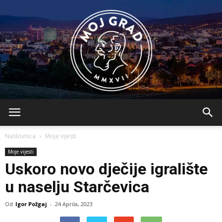
BLMojGrad
Naslovnica
Moje vijesti
Moje vijesti
Uskoro novo dječije igralište
u naselju Starčevica
Od
Igor Požgaj
-
24 Aprila, 2023