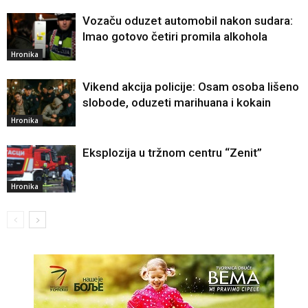
Vozaču oduzet automobil nakon sudara:
Imao gotovo četiri promila alkohola
Hronika
Vikend akcija policije: Osam osoba lišeno
slobode, oduzeti marihuana i kokain
Hronika
Eksplozija u tržnom centru “Zenit”
Hronika