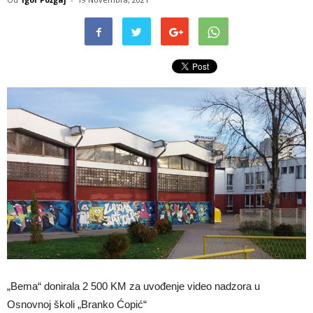
„Bema“ donirala 2 500 KM za uvođenje video nadzora u
Osnovnoj školi „Branko Ćopić“