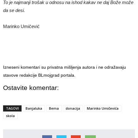
To je najmanji trošak u odnosu na ishod kakav ne daj Bože može
da se desi.
Marinko Umičević
Izneseni komentari su privatna mišljenja autora i ne odražavaju
stavove redakcije BLmojgrad portala.
Ostavite komentar:
TAGOVI
Banjaluka
Bema
donacija
Marinko Umičevića
skola