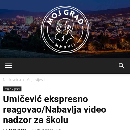
BLMojGrad
Naslovnica
Moje vijesti
Moje vijesti
Umičević ekspresno
reagovao/Nabavlja video
nadzor za školu
Od
Igor Požgaj
-
19 Novembra, 2021