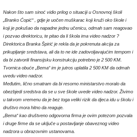
Nakon što sam sinoć vidio prilog o situaciji u Osnovnoj školi
„Branko Ćopić“ , gdje je uočen muškarac koji kruži oko škole i
koji je pokušao da napadne jednu učenicu, odmah sam reagovao
i pozvao direktoricu, te pitao da li škola ima video nadzor ?
Direktorica Branka Špirić je rekla da je pokrenuta akcija za
prikupljanje sredstava, ali da to ne ide zadovoljavajućim tempom i
da bi zatvorili finansijsku konstrukciju potrebno je 2 500 KM.
Tvornica obuće „Bema“ im je jutros uplatila 2 500 KM da odmah
uvedu video nadzor.
Međutim, lično smatram da bi resorno ministarstvo moralo da
obezbjedi sredstva da se u sve škole uvede video nadzor. Živimo
u takvom vremenu da je bez toga veliki rizik da djeca idu u školu i
društvo mora hitno da reaguje.
„Bema“ kao društveno odgovorna firma je ovim potezom pozvala
i druge firme da se uključe u postavljanje obaveznog video
nadzora u obrazovnim ustanovama.