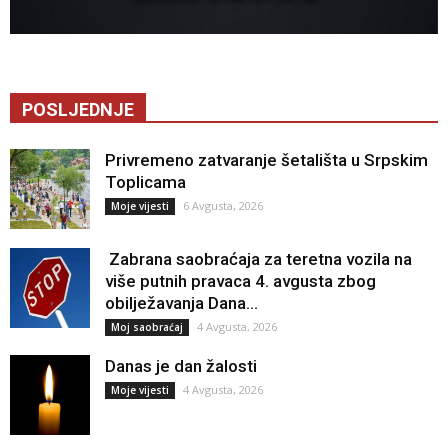
POSLJEDNJE
Privremeno zatvaranje šetališta u Srpskim
Toplicama
6 Avgusta, 2026
Moje vijesti
Zabrana saobraćaja za teretna vozila na
više putnih pravaca 4. avgusta zbog
obilježavanja Dana...
4 Avgusta, 2026
Moj saobraćaj
Danas je dan žalosti
4 Avgusta, 2026
Moje vijesti