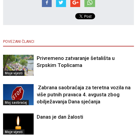
POVEZANI ČLANCI
Privremeno zatvaranje šetališta u
Srpskim Toplicama
Moje vijesti
Zabrana saobraćaja za teretna vozila na
više putnih pravaca 4. avgusta zbog
obilježavanja Dana sjećanja
Moj saobraćaj
Danas je dan žalosti
Moje vijesti