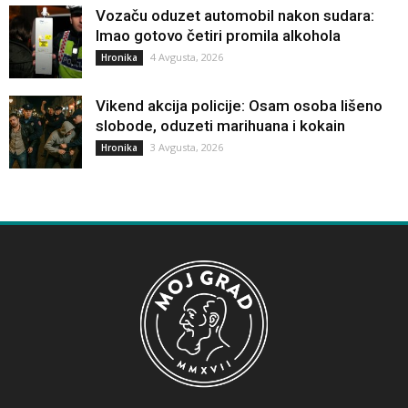
Vozaču oduzet automobil nakon sudara:
Imao gotovo četiri promila alkohola
4 Avgusta, 2026
Hronika
Vikend akcija policije: Osam osoba lišeno
slobode, oduzeti marihuana i kokain
3 Avgusta, 2026
Hronika