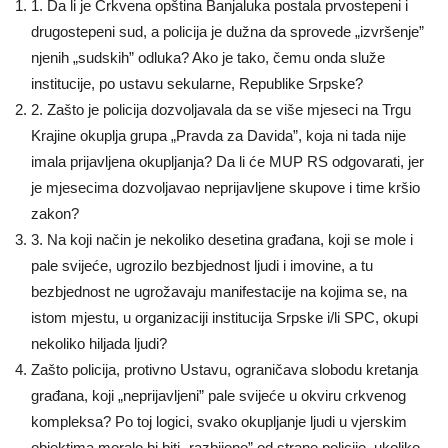
1. Da li je Crkvena opština Banjaluka postala prvostepeni i
drugostepeni sud, a policija je dužna da sprovede „izvršenje”
njenih „sudskih” odluka? Ako je tako, čemu onda služe
institucije, po ustavu sekularne, Republike Srpske?
2. Zašto je policija dozvoljavala da se više mjeseci na Trgu
Krajine okuplja grupa „Pravda za Davida”, koja ni tada nije
imala prijavljena okupljanja? Da li će MUP RS odgovarati, jer
je mjesecima dozvoljavao neprijavljene skupove i time kršio
zakon?
3. Na koji način je nekoliko desetina građana, koji se mole i
pale svijeće, ugrozilo bezbjednost ljudi i imovine, a tu
bezbjednost ne ugrožavaju manifestacije na kojima se, na
istom mjestu, u organizaciji institucija Srpske i/li SPC, okupi
nekoliko hiljada ljudi?
Zašto policija, protivno Ustavu, ograničava slobodu kretanja
građana, koji „neprijavljeni” pale svijeće u okviru crkvenog
kompleksa? Po toj logici, svako okupljanje ljudi u vjerskim
objektima moralo bi biti „razbijeno” od strane policije, ukoliko