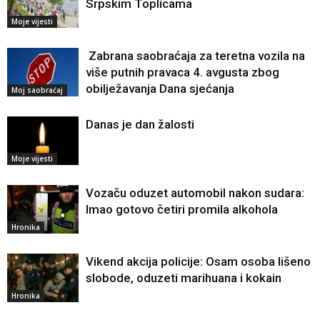
Srpskim Toplicama
Moje vijesti
Zabrana saobraćaja za teretna vozila na
više putnih pravaca 4. avgusta zbog
obilježavanja Dana sjećanja
Moj saobraćaj
Danas je dan žalosti
Moje vijesti
Vozaču oduzet automobil nakon sudara:
Imao gotovo četiri promila alkohola
Hronika
Vikend akcija policije: Osam osoba lišeno
slobode, oduzeti marihuana i kokain
Hronika