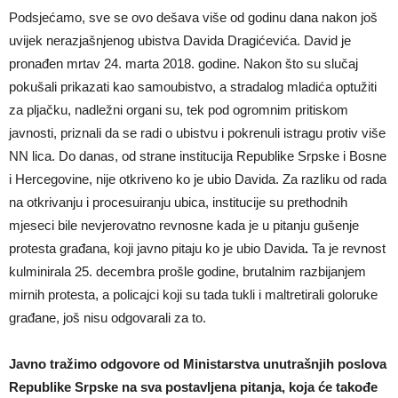
Podsjećamo, sve se ovo dešava više od godinu dana nakon još
uvijek nerazjašnjenog ubistva Davida Dragićevića. David je
pronađen mrtav 24. marta 2018. godine. Nakon što su slučaj
pokušali prikazati kao samoubistvo, a stradalog mladića optužiti
za pljačku, nadležni organi su, tek pod ogromnim pritiskom
javnosti, priznali da se radi o ubistvu i pokrenuli istragu protiv više
NN lica. Do danas, od strane institucija Republike Srpske i Bosne
i Hercegovine, nije otkriveno ko je ubio Davida. Za razliku od rada
na otkrivanju i procesuiranju ubica, institucije su prethodnih
mjeseci bile nevjerovatno revnosne kada je u pitanju gušenje
protesta građana, koji javno pitaju ko je ubio Davida
.
Ta je revnost
kulminirala 25. decembra prošle godine, brutalnim razbijanjem
mirnih protesta, a policajci koji su tada tukli i maltretirali goloruke
građane, još nisu odgovarali za to.
Javno tražimo odgovore od Ministarstva unutrašnjih poslova
Republike Srpske na sva postavljena pitanja, koja će takođe