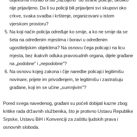
nije prijavljeno. Da li su policiji bili prijavljeni svi skupovi oko
crkve, svaka svadba i krštenje, organizovani u istom
vjerskom prostoru?
Na koji način policija određuje ko smije, a ko ne smije da se
šeta na određenim mjestima i boravi u određenim
ugostiteljskim objektima? Na osnovu čega policajci na licu
mjesta, bez ikakvih odluka pravosudnih organa, dijele građane
na „podobne” i „nepodobne”?
Na osnovu kojeg zakona i čije naredbe policajci legitimišu
novinare, prijete im privođenjem, te legitimišu i zastrašuju
građane, koji im se učine „sumnjivim”?
Pored svega navedenog, građani su počeli dobijati kazne zbog
kritike rada državnih službenika, što je protivno Ustavu Republike
Srpske, Ustavu BiH i Konvenciji za zaštitu ljudskih prava i
osnovnih sloboda.