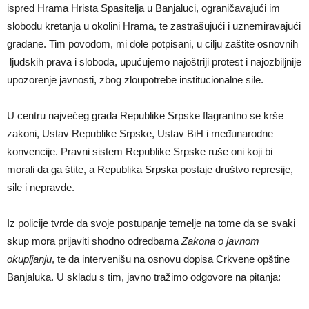
ispred Hrama Hrista Spasitelja u Banjaluci, ograničavajući im
slobodu kretanja u okolini Hrama, te zastrašujući i uznemiravajući
građane. Tim povodom, mi dole potpisani, u cilju zaštite osnovnih
ljudskih prava i sloboda, upućujemo najoštriji protest i najozbiljnije
upozorenje javnosti, zbog zloupotrebe institucionalne sile.
U centru najvećeg grada Republike Srpske flagrantno se krše
zakoni, Ustav Republike Srpske, Ustav BiH i međunarodne
konvencije. Pravni sistem Republike Srpske ruše oni koji bi
morali da ga štite, a Republika Srpska postaje društvo represije,
sile i nepravde.
Iz policije tvrde da svoje postupanje temelje na tome da se svaki
skup mora prijaviti shodno odredbama
Zakona o javnom
okupljanju
, te da intervenišu na osnovu dopisa Crkvene opštine
Banjaluka. U skladu s tim, javno tražimo odgovore na pitanja: