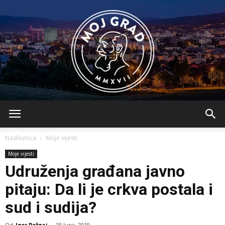
BLMojGrad
Naslovnica
Moje vijesti
Moje vijesti
Udruženja građana javno
pitaju: Da li je crkva postala i
sud i sudija?
Od
Igor Požgaj
-
18 Juna, 2019