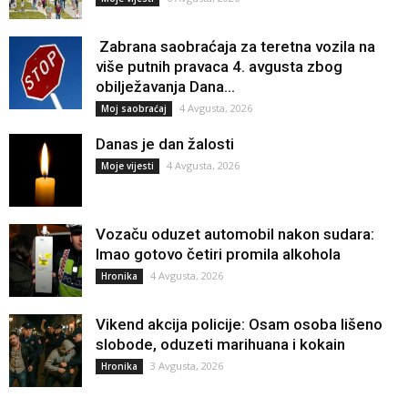
Zabrana saobraćaja za teretna vozila na
više putnih pravaca 4. avgusta zbog
obilježavanja Dana...
4 Avgusta, 2026
Moj saobraćaj
Danas je dan žalosti
4 Avgusta, 2026
Moje vijesti
Vozaču oduzet automobil nakon sudara:
Imao gotovo četiri promila alkohola
4 Avgusta, 2026
Hronika
Vikend akcija policije: Osam osoba lišeno
slobode, oduzeti marihuana i kokain
3 Avgusta, 2026
Hronika