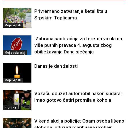
Privremeno zatvaranje šetališta u
Srpskim Toplicama
Moje vijesti
Zabrana saobraćaja za teretna vozila na
više putnih pravaca 4. avgusta zbog
obilježavanja Dana sjećanja
Moj saobraćaj
Danas je dan žalosti
Moje vijesti
Vozaču oduzet automobil nakon sudara:
Imao gotovo četiri promila alkohola
Hronika
Vikend akcija policije: Osam osoba lišeno
slobode, oduzeti marihuana i kokain