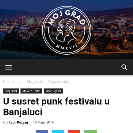
BLMojGrad
Naslovnica
Moj život
Moja muzika
Moj život
Moja muzika
Moje vijesti
U susret punk festivalu u
Banjaluci
Od
Igor Požgaj
-
16 Maja, 2019