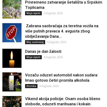
Privremeno zatvaranje šetališta u Srpskim
Toplicama
6 Avgusta, 2026
Moje vijesti
Zabrana saobraćaja za teretna vozila na
više putnih pravaca 4. avgusta zbog
obilježavanja Dana...
4 Avgusta, 2026
Moj saobraćaj
Danas je dan žalosti
4 Avgusta, 2026
Moje vijesti
Vozaču oduzet automobil nakon sudara:
Imao gotovo četiri promila alkohola
4 Avgusta, 2026
Hronika
Vikend akcija policije: Osam osoba lišeno
slobode, oduzeti marihuana i kokain