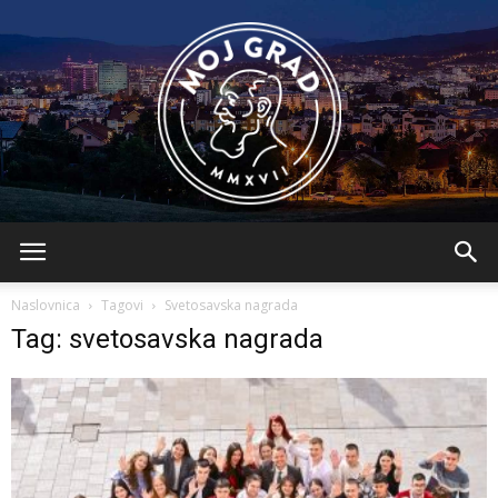
BLMojGrad
Naslovnica
Tagovi
Svetosavska nagrada
Tag: svetosavska nagrada