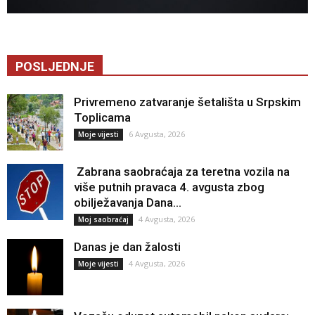
POSLJEDNJE
Privremeno zatvaranje šetališta u Srpskim
Toplicama
6 Avgusta, 2026
Moje vijesti
Zabrana saobraćaja za teretna vozila na
više putnih pravaca 4. avgusta zbog
obilježavanja Dana...
4 Avgusta, 2026
Moj saobraćaj
Danas je dan žalosti
4 Avgusta, 2026
Moje vijesti