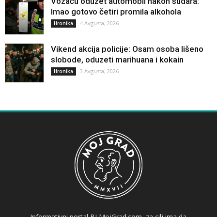
Vozaču oduzet automobil nakon sudara:
Imao gotovo četiri promila alkohola
4 Avgusta, 2026
Hronika
Vikend akcija policije: Osam osoba lišeno
slobode, oduzeti marihuana i kokain
3 Avgusta, 2026
Hronika
Informativni portal BLMojGrad.com, za cilj ima da