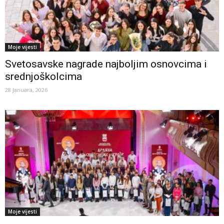
Moje vijesti
Svetosavske nagrade najboljim osnovcima i
srednjoškolcima
28 Januara, 2026
Moje vijesti