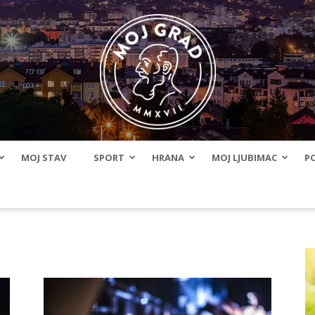
MOJ STAV
SPORT
HRANA
MOJ LJUBIMAC
PO
BLMojGrad