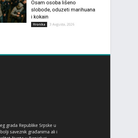
Osam osoba lišeno
slobode, oduzeti marihuana
i kokain
3 Avgusta, 2026
Hronika
ćeg grada Republike Srpske u
bolji saveznik građanima ali i