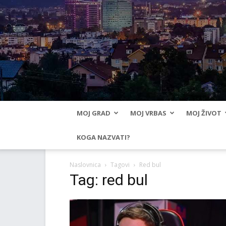
MOJ GRAD
MOJ VRBAS
MOJ ŽIVOT
KOGA NAZVATI?
Naslovnica
Tagovi
Red bul
Tag: red bul