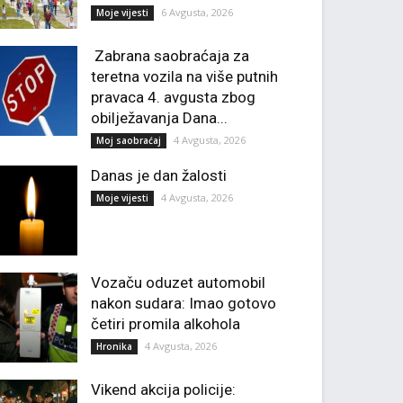
6 Avgusta, 2026
Moje vijesti
Zabrana saobraćaja za
teretna vozila na više putnih
pravaca 4. avgusta zbog
obilježavanja Dana...
4 Avgusta, 2026
Moj saobraćaj
Danas je dan žalosti
4 Avgusta, 2026
Moje vijesti
Vozaču oduzet automobil
nakon sudara: Imao gotovo
četiri promila alkohola
4 Avgusta, 2026
Hronika
Vikend akcija policije: