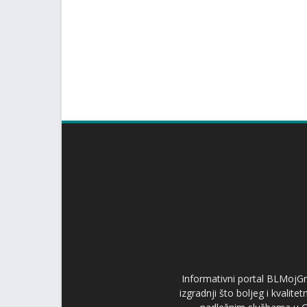
Informativni portal BLMojGr
izgradnji što boljeg i kvalit