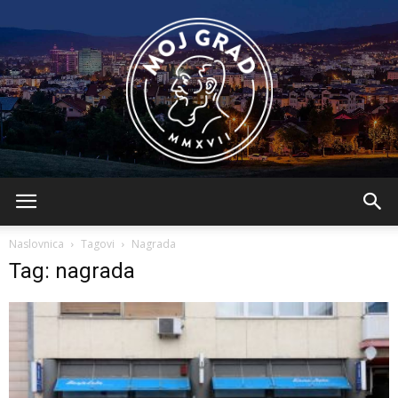
BLMojGrad
Naslovnica
Tagovi
Nagrada
Tag: nagrada