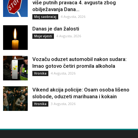
više putnih pravaca 4. avgusta zbog
obilježavanja Dana...
4 Avgusta, 2026
Moj saobraćaj
Danas je dan žalosti
4 Avgusta, 2026
Moje vijesti
Vozaču oduzet automobil nakon sudara:
Imao gotovo četiri promila alkohola
4 Avgusta, 2026
Hronika
Vikend akcija policije: Osam osoba lišeno
slobode, oduzeti marihuana i kokain
3 Avgusta, 2026
Hronika