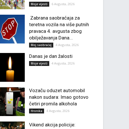
6 Avgusta, 2026
Moje vijesti
Zabrana saobraćaja za
teretna vozila na više putnih
pravaca 4. avgusta zbog
obilježavanja Dana...
4 Avgusta, 2026
Moj saobraćaj
Danas je dan žalosti
4 Avgusta, 2026
Moje vijesti
Vozaču oduzet automobil
nakon sudara: Imao gotovo
četiri promila alkohola
4 Avgusta, 2026
Hronika
Vikend akcija policije: