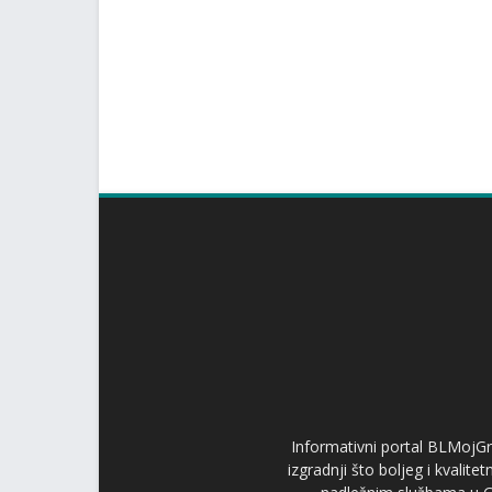
Informativni portal BLMojGr
izgradnji što boljeg i kvalit