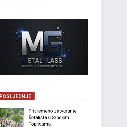
POSLJEDNJE
Privremeno zatvaranje
šetališta u Srpskim
Toplicama