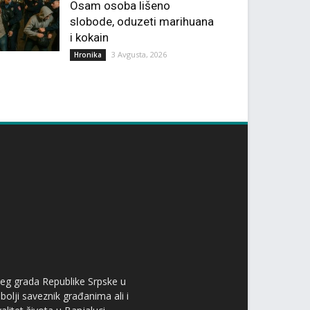
Osam osoba lišeno
slobode, oduzeti marihuana
i kokain
3 Avgusta, 2026
Hronika
ćeg grada Republike Srpske u
bolji saveznik građanima ali i