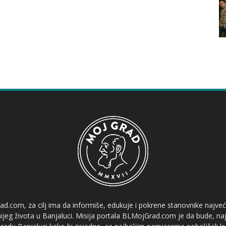
ad.com, za cilj ima da informiše, edukuje i pokrene stanovnike najve
etnijeg života u Banjaluci. Misija portala BLMojGrad.com je da bude, naj