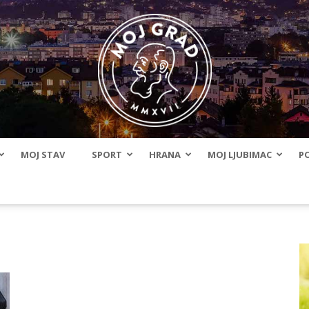
MOJ STAV
SPORT
HRANA
MOJ LJUBIMAC
PO
BLMojGrad