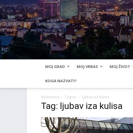
MOJ GRAD
MOJ VRBAS
MOJ ŽIVOT
KOGA NAZVATI?
Naslovnica
Tagovi
Ljubav iza kulisa
Tag: ljubav iza kulisa