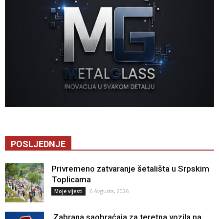
POSLJEDNJE
Privremeno zatvaranje šetališta u Srpskim
Toplicama
6 Avgusta, 2026
Moje vijesti
Zabrana saobraćaja za teretna vozila na