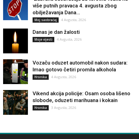
više putnih pravaca 4. avgusta zbog
obilježavanja Dana...
4 Avgusta, 2026
Moj saobraćaj
Danas je dan žalosti
4 Avgusta, 2026
Moje vijesti
Vozaču oduzet automobil nakon sudara:
Imao gotovo četiri promila alkohola
4 Avgusta, 2026
Hronika
Vikend akcija policije: Osam osoba lišeno
slobode, oduzeti marihuana i kokain
3 Avgusta, 2026
Hronika