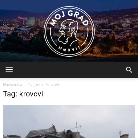
BLMojGrad
Naslovnica
Tagovi
Krovovi
Tag: krovovi