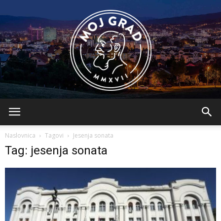
BLMojGrad
Naslovnica
Tagovi
Jesenja sonata
Tag: jesenja sonata