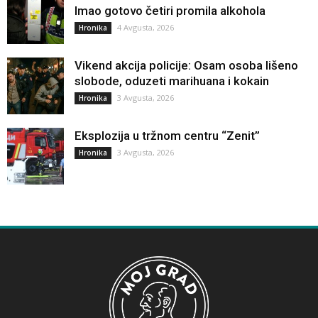
Imao gotovo četiri promila alkohola
4 Avgusta, 2026
Hronika
Vikend akcija policije: Osam osoba lišeno
slobode, oduzeti marihuana i kokain
3 Avgusta, 2026
Hronika
Eksplozija u tržnom centru “Zenit”
3 Avgusta, 2026
Hronika