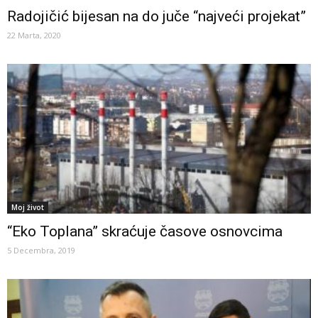
Radojičić bijesan na do juče “najveći projekat”
22 Marta, 2020
Moj život
“Eko Toplana” skraćuje časove osnovcima
5 Decembra, 2019