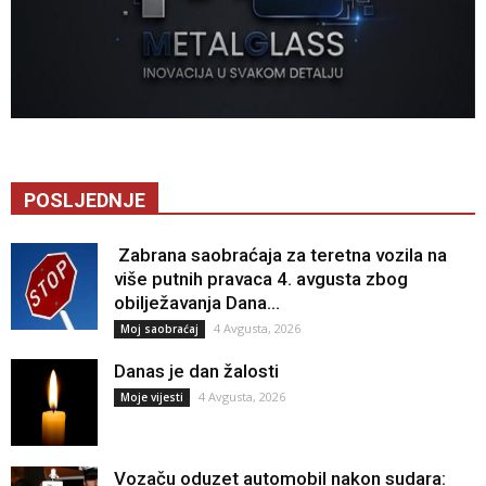
POSLJEDNJE
Zabrana saobraćaja za teretna vozila na
više putnih pravaca 4. avgusta zbog
obilježavanja Dana...
4 Avgusta, 2026
Moj saobraćaj
Danas je dan žalosti
4 Avgusta, 2026
Moje vijesti
Vozaču oduzet automobil nakon sudara: