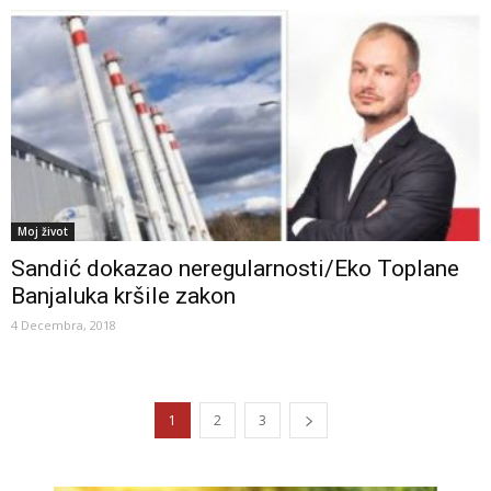
Moj život
Sandić dokazao neregularnosti/Eko Toplane
Banjaluka kršile zakon
4 Decembra, 2018
1
2
3