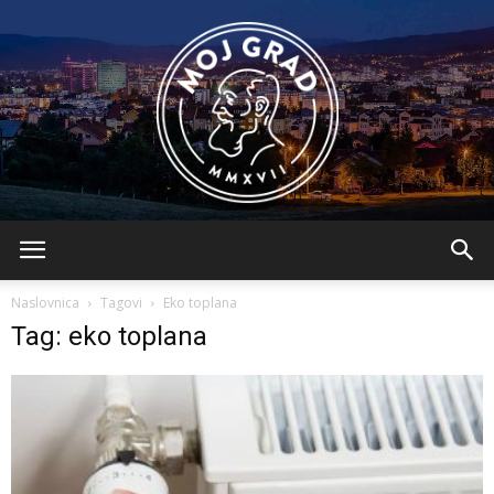
BLMojGrad
Naslovnica
Tagovi
Eko toplana
Tag: eko toplana