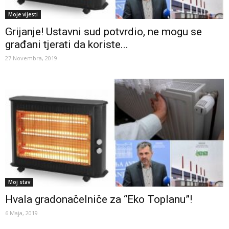
Moje vijesti
Grijanje! Ustavni sud potvrdio, ne mogu se
građani tjerati da koriste...
27 Novembra, 2019
Moj stav
Hvala gradonačelniče za “Eko Toplanu”!
6 Maja, 2019