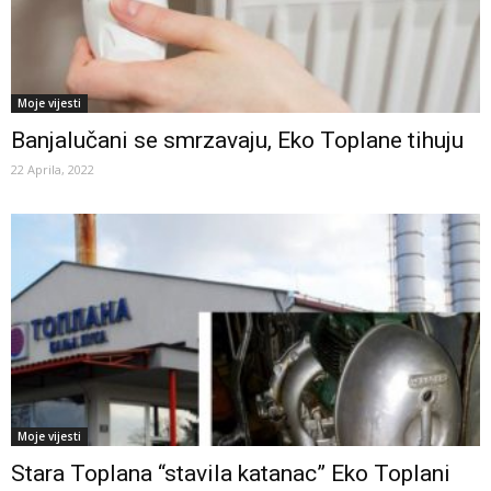
Moje vijesti
Banjalučani se smrzavaju, Eko Toplane tihuju
22 Aprila, 2022
Moje vijesti
Stara Toplana “stavila katanac” Eko Toplani