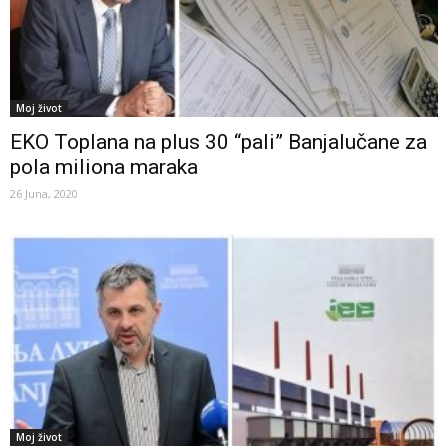
Moj život
EKO Toplana na plus 30 “pali” Banjalučane za
pola miliona maraka
26 Juna, 2020
Moj život