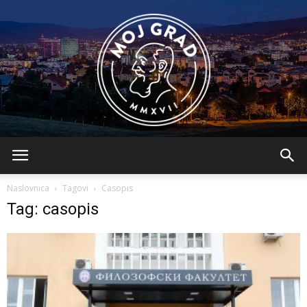
BLMojGrad
Naslovnica
Tagovi
Casopis
Tag: casopis