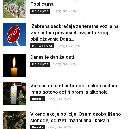
Toplicama
6 Avgusta, 2026
Moje vijesti
Zabrana saobraćaja za teretna vozila na
više putnih pravaca 4. avgusta zbog
obilježavanja Dana...
4 Avgusta, 2026
Moj saobraćaj
Danas je dan žalosti
4 Avgusta, 2026
Moje vijesti
Vozaču oduzet automobil nakon sudara:
Imao gotovo četiri promila alkohola
4 Avgusta, 2026
Hronika
Vikend akcija policije: Osam osoba lišeno
slobode, oduzeti marihuana i kokain
3 Avgusta, 2026
Hronika