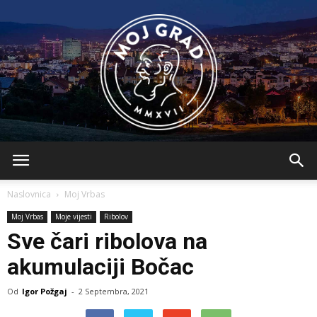
BLMojGrad
Naslovnica
Moj Vrbas
Moj Vrbas
Moje vijesti
Ribolov
Sve čari ribolova na
akumulaciji Bočac
Od
Igor Požgaj
-
2 Septembra, 2021