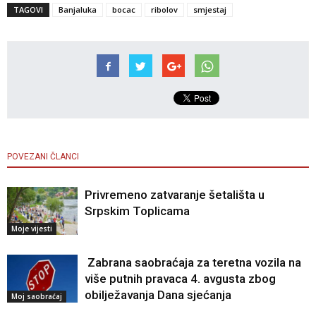
TAGOVI
Banjaluka
bocac
ribolov
smjestaj
POVEZANI ČLANCI
Privremeno zatvaranje šetališta u
Srpskim Toplicama
Moje vijesti
Zabrana saobraćaja za teretna vozila na
više putnih pravaca 4. avgusta zbog
obilježavanja Dana sjećanja
Moj saobraćaj