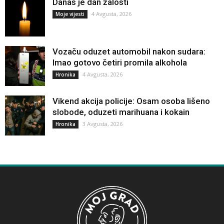
Danas je dan žalosti
4 Avgusta, 2026
Moje vijesti
Vozaču oduzet automobil nakon sudara:
Imao gotovo četiri promila alkohola
4 Avgusta, 2026
Hronika
Vikend akcija policije: Osam osoba lišeno
slobode, oduzeti marihuana i kokain
3 Avgusta, 2026
Hronika