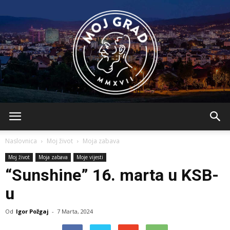
BLMojGrad
Naslovnica
Moj život
Moja zabava
Moj život
Moja zabava
Moje vijesti
“Sunshine” 16. marta u KSB-
u
Od
Igor Požgaj
-
7 Marta, 2024