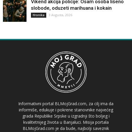
Vikend akcija policije: Osam osoba lišeno
slobode, oduzeti marihuana i kokain
3 Avgusta, 2026
Hronika
Informativni portal BLMojGrad.com, za cilj ima da
informiše, edukuje i pokrene stanovnike najvećeg
grada Republike Srpske u izgradnji što boljeg i
kvalitetnijeg života u Banjaluci. Misija portala
BLMojGrad.com je da bude, najbolji saveznik