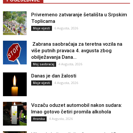
Privremeno zatvaranje šetališta u Srpskim
Toplicama
6 Avgusta, 2026
Moje vijesti
Zabrana saobraćaja za teretna vozila na
više putnih pravaca 4. avgusta zbog
obilježavanja Dana...
4 Avgusta, 2026
Moj saobraćaj
Danas je dan žalosti
4 Avgusta, 2026
Moje vijesti
Vozaču oduzet automobil nakon sudara:
Imao gotovo četiri promila alkohola
4 Avgusta, 2026
Hronika