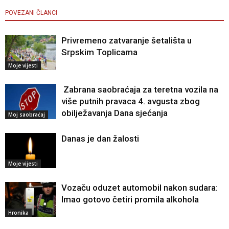
POVEZANI ČLANCI
Privremeno zatvaranje šetališta u
Srpskim Toplicama
Moje vijesti
Zabrana saobraćaja za teretna vozila na
više putnih pravaca 4. avgusta zbog
obilježavanja Dana sjećanja
Moj saobraćaj
Danas je dan žalosti
Moje vijesti
Vozaču oduzet automobil nakon sudara:
Imao gotovo četiri promila alkohola
Hronika