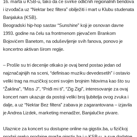
16. marta u KSB-u, tako da će svirke odličnih regionalnih bendova
i izvođača uz “Nektar bez filtera” obilježiti i mart u Klubu studenata
Banjaluka (KSB).
Beogradski hip-hop sastav “Sunshine” koji je osnovan davne
1993. godine na čelu sa frontmenom pjevačem Brankom
Bojovićem Banetom, na oduševljenje svih fanova, ponovo je
koncertno aktivan širom regije.
– Prošle su tri decenije otkako je ovaj bend postao jedan od
najznačajnijih na sceni, “definisao muziku devedesetih” i ostavio
veliki trag na muzičkoj sceni svojim brojnim hitovima kao što su
“Žaklina”, “Miss J”, “Priđi mi ti”, “Zig Zigi”, interesovanje za ovaj
koncert nam ukazuje da postoji veliki broj ljubitelja ovog zvuka i
dalje, a uz “Nektar Bez filtera” zabava je zagarantovana – izjavila
je Andrea Lizdek, marketing menadžer, Banjalučke pivare.
Ulaznice za koncert su dostupne online na gigstix.ba, u fizičkoj
prodaji preko prodajne mreže gigstix.ba i u KSB-u, a sve dodatne