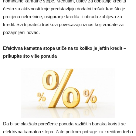
nominalne kamatne stope. Međutim, uslov za dobijanje kredita
često su aktivnosti koje predstavljaju dodatni trošak kao što je
procjena nekretnine, osiguranje kredita ili obrada zahtjeva za
kredit. Svi ti prateći troškovi povećavaju iznos koji vraćate za
pozajmljeni novac.
Efektivna kamatna stopa utiče na to koliko je jeftin kredit –
prikupite što više ponuda
Da bi se olakšalo poređenje ponuda različitih banaka koristi se
efektrivna kamatna stopa. Zato prilikom potrage za kreditom treba