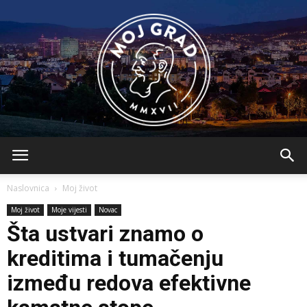
BLMojGrad
Naslovnica
Moj život
Moj život
Moje vijesti
Novac
Šta ustvari znamo o
kreditima i tumačenju
između redova efektivne