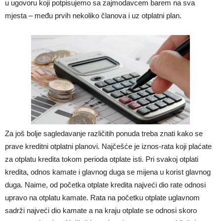
u ugovoru koji potpisujemo sa zajmodavcem barem na sva
mjesta – među prvih nekoliko članova i uz otplatni plan.
Za još bolje sagledavanje različitih ponuda treba znati kako se
prave kreditni otplatni planovi. Najčešće je iznos-rata koji plaćate
za otplatu kredita tokom perioda otplate isti. Pri svakoj otplati
kredita, odnos kamate i glavnog duga se mijena u korist glavnog
duga. Naime, od početka otplate kredita najveći dio rate odnosi
upravo na otplatu kamate. Rata na početku otplate uglavnom
sadrži najveći dio kamate a na kraju otplate se odnosi skoro