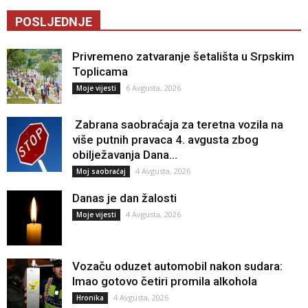
POSLJEDNJE
Privremeno zatvaranje šetališta u Srpskim
Toplicama
6 Avgusta, 2026
Moje vijesti
Zabrana saobraćaja za teretna vozila na
više putnih pravaca 4. avgusta zbog
obilježavanja Dana...
4 Avgusta, 2026
Moj saobraćaj
Danas je dan žalosti
4 Avgusta, 2026
Moje vijesti
Vozaču oduzet automobil nakon sudara:
Imao gotovo četiri promila alkohola
4 Avgusta, 2026
Hronika