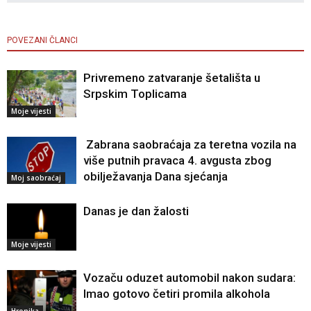
POVEZANI ČLANCI
Privremeno zatvaranje šetališta u
Srpskim Toplicama
Moje vijesti
Zabrana saobraćaja za teretna vozila na
više putnih pravaca 4. avgusta zbog
obilježavanja Dana sjećanja
Moj saobraćaj
Danas je dan žalosti
Moje vijesti
Vozaču oduzet automobil nakon sudara:
Imao gotovo četiri promila alkohola