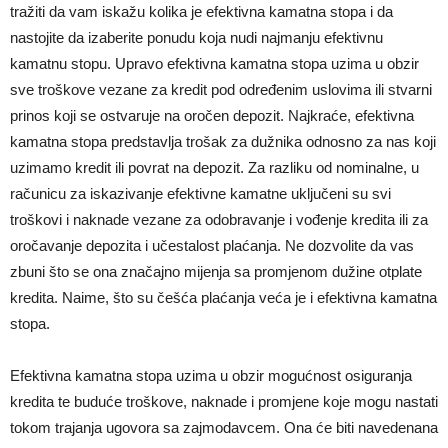
tražiti da vam iskažu kolika je efektivna kamatna stopa i da
nastojite da izaberite ponudu koja nudi najmanju efektivnu
kamatnu stopu. Upravo efektivna kamatna stopa uzima u obzir
sve troškove vezane za kredit pod određenim uslovima ili stvarni
prinos koji se ostvaruje na oročen depozit. Najkraće, efektivna
kamatna stopa predstavlja trošak za dužnika odnosno za nas koji
uzimamo kredit ili povrat na depozit. Za razliku od nominalne, u
računicu za iskazivanje efektivne kamatne uključeni su svi
troškovi i naknade vezane za odobravanje i vođenje kredita ili za
oročavanje depozita i učestalost plaćanja. Ne dozvolite da vas
zbuni što se ona značajno mijenja sa promjenom dužine otplate
kredita. Naime, što su češća plaćanja veća je i efektivna kamatna
stopa.
Efektivna kamatna stopa uzima u obzir mogućnost osiguranja
kredita te buduće troškove, naknade i promjene koje mogu nastati
tokom trajanja ugovora sa zajmodavcem. Ona će biti navedenana