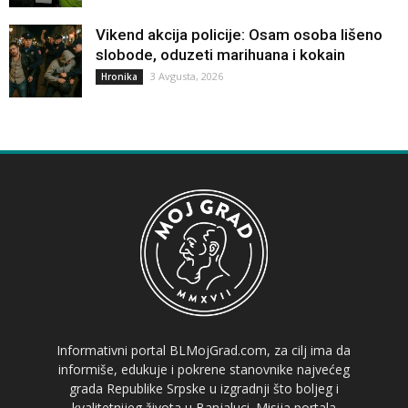
Vikend akcija policije: Osam osoba lišeno
slobode, oduzeti marihuana i kokain
3 Avgusta, 2026
Hronika
Informativni portal BLMojGrad.com, za cilj ima da
informiše, edukuje i pokrene stanovnike najvećeg
grada Republike Srpske u izgradnji što boljeg i
kvalitetnijeg života u Banjaluci. Misija portala