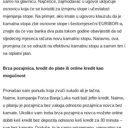
samo na glavnicu. Najčešće, zajmodavac u ugovor uključuje
osnovicu koja će se koristiti za izmjenu stope i učestalost
mijenjanja stope. Na primjer, ako imate u ugovoru klauzulu da je
kamatna stopa zbir osnovne stope i šestomjesečni EURIBOR-a,
znajte da će vas banka dva puta tokom godine obavijestiti da od
sljedećeg mjeseca računa novu kamatnu stopu. Naravno, ova
promjena će se odraziti na efektivnu kamatnu stopu a samim tim i
na otplatni plan.
Brza pozajmica, kredit do plate ili online kredit kao
mogućnost
Pronašao sam ponudu koja zvuči suludo ali je tačna.
Naime, kompanija Forza Banja Luka nudi baš jeftin kredit. Naime,
u pitanju je pozajmica bez zaloga odnosno pozajmica novca bez
kamate. Ukoliko vam treba brza pozajmica novca možete online
dobiti keš kredit bez depozita odnosno keš kredit za 30 minuta –
sve bez kamata. Doduše, to je samo privremeno, vjerovatno se